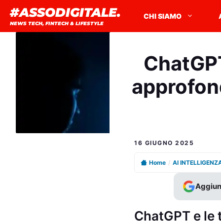
Vai
#ASSODIGITALE.
CHI SIAMO
al
NEWS TECH, FINTECH & LIFESTYLE
contenuto
ChatGPT 
approfon
16 GIUGNO 2025
Home
/
AI INTELLIGENZ
Aggiun
ChatGPT e le t