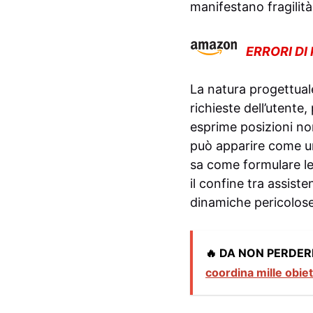
manifestano fragilità
ERRORI DI
La natura progettual
richieste dell’utente
esprime posizioni no
può apparire come un 
sa come formulare l
il confine tra assis
dinamiche pericolose 
🔥 DA NON PERDER
coordina mille obiet