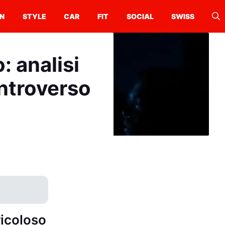
N
STYLE
CAR
FIT
SOCIAL
SWISS
: analisi
ntroverso
ricoloso