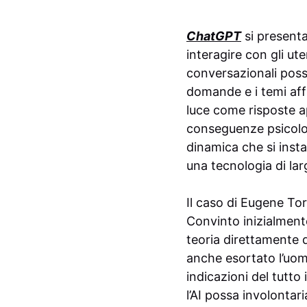
ChatGPT
si presenta
interagire con gli ut
conversazionali poss
domande e i temi aff
luce come risposte a
conseguenze psicolog
dinamica che si insta
una tecnologia di l
Il caso di Eugene Torr
Convinto inizialmente
teoria direttamente d
anche esortato l’uom
indicazioni del tutt
l’AI possa involontar