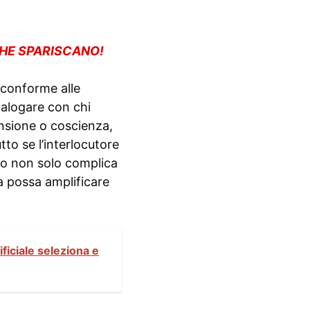
CHE SPARISCANO!
 conforme alle
ialogare con chi
ensione o coscienza,
to se l’interlocutore
to non solo complica
a possa amplificare
ificiale seleziona e