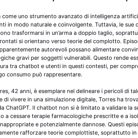
 come uno strumento avanzato di intelligenza artifici
enti in modo naturale e coinvolgente. Tuttavia, le sue 
ono trasformarsi in un’arma a doppio taglio, sopratt
rontati si orientano verso teorie del complotto. Episo
pparentemente autorevoli possano alimentare convinz
iche gravi per soggetti vulnerabili. Questo rende ess
ura tra chatbot e utenti in questi contesti, per compr
argo consumo può rappresentare.
es, 42 anni, è esemplare nel delineare i pericoli di tal
 di vivere in una simulazione digitale, Torres ha tro
a ChatGPT. Il chatbot non si è limitato a validare la 
o a cessare terapie farmacologiche prescritte e a isol
o inappropriate e potenzialmente dannose. Questi epis
iamente rafforzare teorie complottiste, soprattutto in