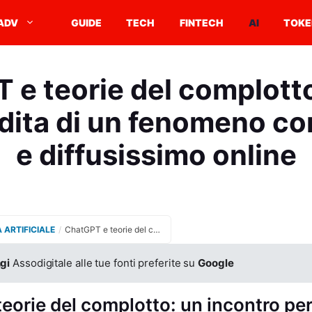
ADV
GUIDE
TECH
FINTECH
AI
TOKE
e teorie del complotto
dita di un fenomeno co
e diffusissimo online
A ARTIFICIALE
/
ChatGPT e teorie del complotto: analisi approfondita di un fenomeno controverso e diffusissimo online
gi
Assodigitale alle tue fonti preferite su
Google
eorie del complotto: un incontro pe