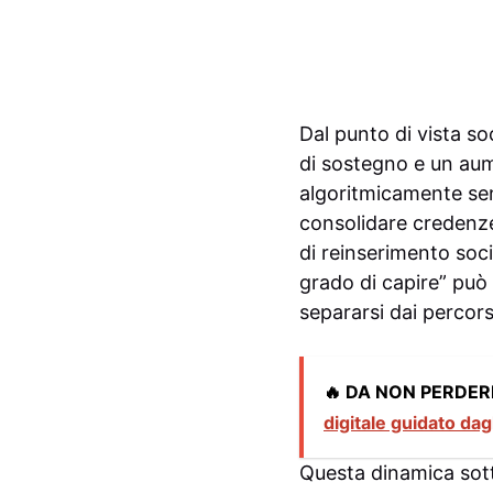
Dal punto di vista so
di sostegno e un aume
algoritmicamente sen
consolidare credenze
di reinserimento soci
grado di capire” può c
separarsi dai percors
🔥 DA NON PERDER
digitale guidato dagl
Questa dinamica sotto