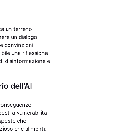
ta un terreno
enere un dialogo
 e convinzioni
bile una riflessione
 di disinformazione e
io dell’AI
conseguenze
posti a vulnerabilità
isposte che
vizioso che alimenta