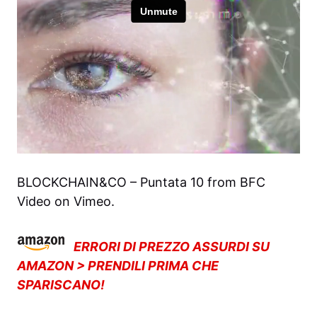
BLOCKCHAIN&CO – Puntata 10
from
BFC
Video
on
Vimeo
.
ERRORI DI PREZZO ASSURDI SU
AMAZON > PRENDILI PRIMA CHE
SPARISCANO!