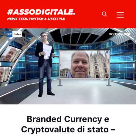
Vai
#ASSODIGITALE.
Me
al
NEWS TECH, FINTECH & LIFESTYLE
contenuto
Branded Currency e
Cryptovalute di stato –