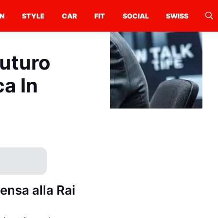
N
STYLE
CAR
FIT
SOCIAL
SWISS
futuro
ca In
ensa alla Rai