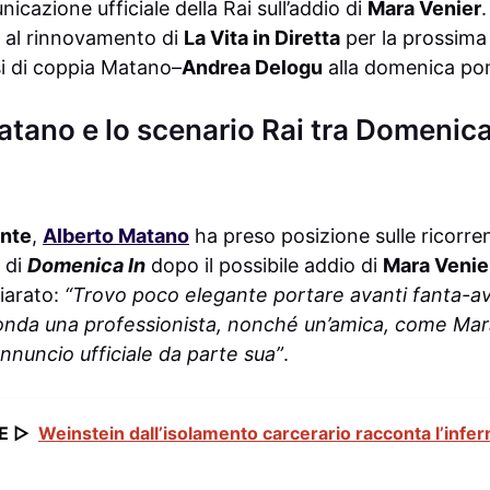
cazione ufficiale della Rai sull’addio di
Mara Venier
.
 al rinnovamento di
La Vita in Diretta
per la prossima
si di coppia Matano–
Andrea Delogu
alla domenica po
atano e lo scenario Rai tra Domenica 
nte
,
Alberto Matano
ha preso posizione sulle ricorren
 di
Domenica In
dopo il possibile addio di
Mara Venie
hiarato:
“Trovo poco elegante portare avanti fanta-
nda una professionista, nonché un’amica, come Mara.
annuncio ufficiale da parte sua”
.
E ▷
Weinstein dall’isolamento carcerario racconta l’infer