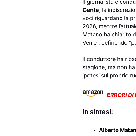
Il giornalista e cond
Gente
, le indiscrez
voci riguardano la p
2026, mentre l’attual
Matano ha chiarito di
Venier, definendo “po
Il conduttore ha rib
stagione, ma non ha c
ipotesi sul proprio ru
ERRORI DI
In sintesi:
Alberto Mata