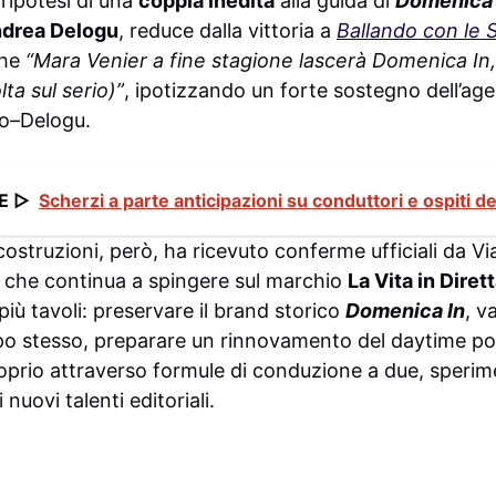
l’ipotesi di una
coppia inedita
alla guida di
Domenica 
drea Delogu
, reduce dalla vittoria a
Ballando con le S
che
“Mara Venier a fine stagione lascerà Domenica In,
a sul serio)”
, ipotizzando un forte sostegno dell’ag
no–Delogu.
E ▷
Scherzi a parte anticipazioni su conduttori e ospiti d
ostruzioni, però, ha ricevuto conferme ufficiali da Vi
 che continua a spingere sul marchio
La Vita in Diret
più tavoli: preservare il brand storico
Domenica In
, v
mpo stesso, preparare un rinnovamento del daytime p
prio attraverso formule di conduzione a due, sperim
 nuovi talenti editoriali.