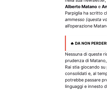
nella sua newsletter, 
Alberto Matano
e
An
Parpiglia ha scritto 
ammesso (questa volt
all’operazione Mata
🔥 DA NON PERDER
Nessuna di queste ric
prudenza di Matano,
Rai stia giocando su 
consolidati e, al te
potrebbe passare pro
linguaggi e innesto di