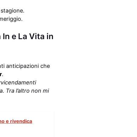
 stagione.
meriggio.
In e La Vita in
ti anticipazioni che
r
.
avvicendamenti
 Tra l’altro non mi
no e rivendica