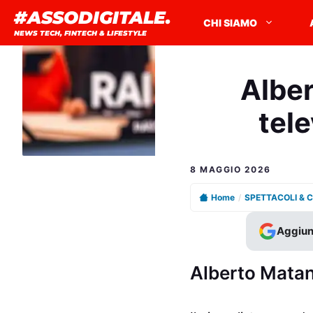
Vai
#ASSODIGITALE.
CHI SIAMO
al
NEWS TECH, FINTECH & LIFESTYLE
contenuto
Alber
tele
8 MAGGIO 2026
Home
/
SPETTACOLI & 
Aggiun
Alberto Matano