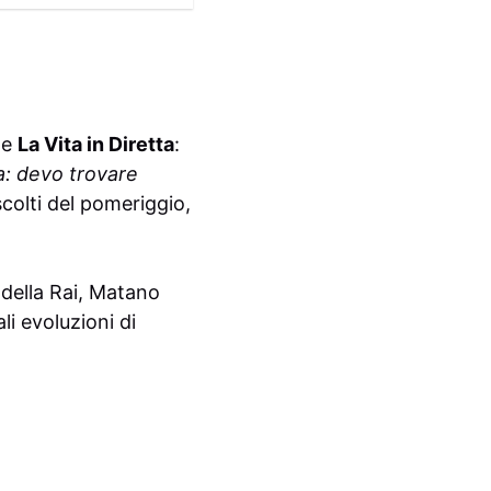
de
La Vita in Diretta
:
a: devo trovare
colti del pomeriggio,
 della Rai, Matano
li evoluzioni di