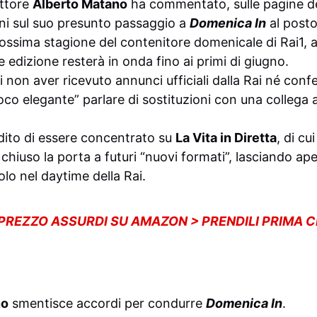
uttore
Alberto Matano
ha commentato, sulle pagine de
ioni sul suo presunto passaggio a
Domenica In
al posto
rossima stagione del contenitore domenicale di Rai1, a
e edizione resterà in onda fino ai primi di giugno.
 non aver ricevuto annunci ufficiali dalla Rai né confe
co elegante” parlare di sostituzioni con una collega 
adito di essere concentrato su
La Vita in Diretta
, di c
hiuso la porta a futuri “nuovi formati”, lasciando aper
olo nel daytime della Rai.
 PREZZO ASSURDI SU AMAZON > PRENDILI PRIMA 
no
smentisce accordi per condurre
Domenica In
.