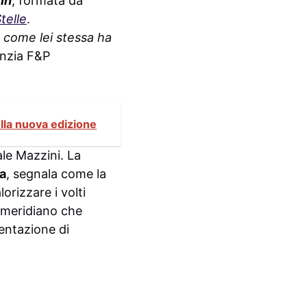
In
, formata da
telle
.
 come lei stessa ha
enzia F&P
ella nuova edizione
ale Mazzini. La
ta
, segnala come la
alorizzare i volti
omeridiano che
entazione di