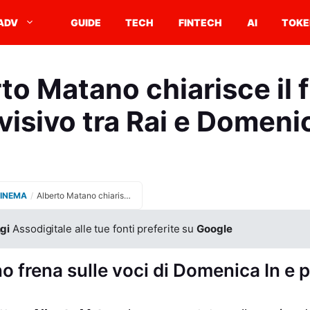
ADV
GUIDE
TECH
FINTECH
AI
TOKE
to Matano chiarisce il 
visivo tra Rai e Domeni
CINEMA
/
Alberto Matano chiarisce il futuro televisivo tra Rai e Domenica In
gi
Assodigitale alle tue fonti preferite su
Google
 frena sulle voci di Domenica In e p