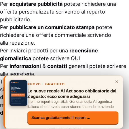
Per
acquistare pubblicità
potete richiedere una
offerta personalizzata scrivendo al
reparto
pubblicitario
.
Per
pubblicare un comunicato stampa
potete
richiedere una offerta commerciale scrivendo
alla
redazione
.
Per inviarci prodotti per una
recensione
giornalistica
potete scrivere
QUI
Per
informazioni
&
contatti
generali potete scrivere
alla
segreteria
.
×
Tutti i contenuti pubblicati all’interno del
NUOVO · GRATUITO
sito
#ASSODIGITALE.
“Copyright 2024” non sono
Le nuove regole AI Act sono obbligatorie dal
2 agosto: ecco come adeguarsi
duplicabili e/o riproducibili in nessuna forma,
Il primo report sugli Stati Generali della AI agentica
ma
possono essere citati inserendo un link
italiana che ti svela cosa stanno facendo le aziende.
diretto
e previa comunicazione via
mail
.
Scarica gratuitamente il report →
© 2026 ASSODIGITALE.IT
•
Privacy Policy
•
Cookie
Policy
•
Consensi