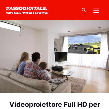
Vai
Me
#ASSODIGITALE.
al
NEWS TECH, FINTECH & LIFESTYLE
contenuto
Videoproiettore Full HD per