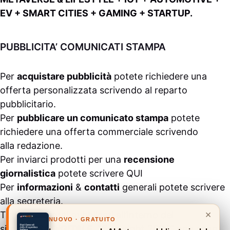
EV + SMART CITIES + GAMING + STARTUP.
PUBBLICITA’ COMUNICATI STAMPA
Per
acquistare pubblicità
potete richiedere una
offerta personalizzata scrivendo al
reparto
pubblicitario
.
Per
pubblicare un comunicato stampa
potete
richiedere una offerta commerciale scrivendo
alla
redazione
.
Per inviarci prodotti per una
recensione
giornalistica
potete scrivere
QUI
Per
informazioni
&
contatti
generali potete scrivere
alla
segreteria
.
×
Tutti i contenuti pubblicati all’interno del
NUOVO · GRATUITO
sito
#ASSODIGITALE.
“Copyright 2024” non sono