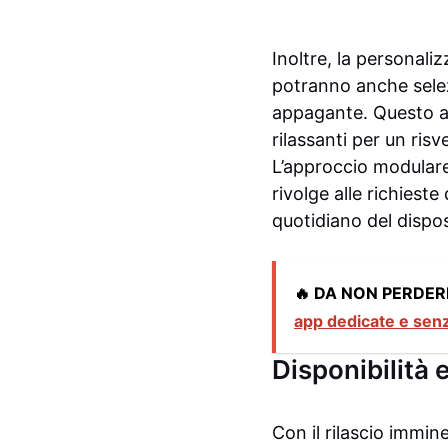
Inoltre, la personaliz
potranno anche selez
appagante. Questo as
rilassanti per un ris
L’approccio modulare
rivolge alle richiest
quotidiano del dispos
🔥 DA NON PERDER
app dedicate e sen
Disponibilità 
Con il rilascio immin