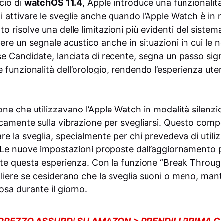
cio di
watchOS 11.4
, Apple introduce una funzionalità
 di attivare le sveglie anche quando l’Apple Watch è in 
risolve una delle limitazioni più evidenti del sistema
ere un segnale acustico anche in situazioni in cui le 
se Candidate, lanciata di recente, segna un passo sig
e funzionalità dell’orologio, rendendo l’esperienza ute
one che utilizzavano l’Apple Watch in modalità silenz
camente sulla vibrazione per svegliarsi. Questo comp
are la sveglia, specialmente per chi prevedeva di utiliz
. Le nuove impostazioni proposte dall’aggiornamento
e questa esperienza. Con la funzione “Break Through
liere se desiderano che la sveglia suoni o meno, man
iosa durante il giorno.
 PREZZO ASSURDI SU AMAZON > PRENDILI PRIMA 