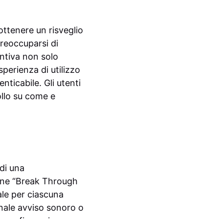
ttenere un risveglio
preoccuparsi di
untiva non solo
sperienza di utilizzo
ticabile. Gli utenti
ollo su come e
di una
ione “Break Through
uale per ciascuna
ionale avviso sonoro o