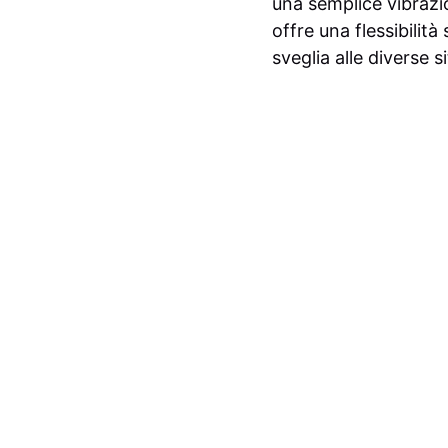
una semplice vibrazi
offre una flessibilit
sveglia alle diverse s