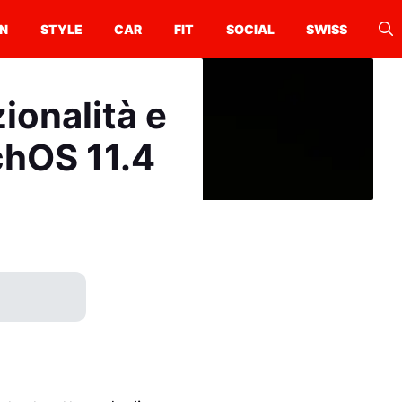
N
STYLE
CAR
FIT
SOCIAL
SWISS
ionalità e
chOS 11.4