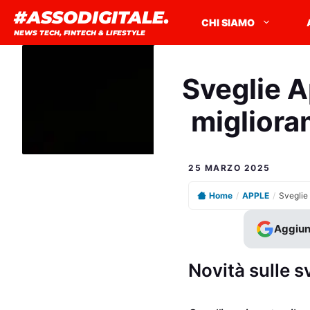
Vai
#ASSODIGITALE.
CHI SIAMO
al
NEWS TECH, FINTECH & LIFESTYLE
contenuto
Sveglie A
migliora
25 MARZO 2025
Home
/
APPLE
/
Aggiun
Novità sulle 