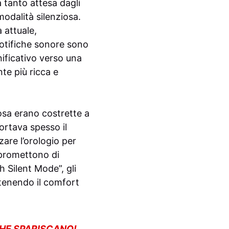
 tanto attesa dagli
modalità silenziosa.
 attuale,
notifiche sonore sono
nificativo verso una
nte più ricca e
iosa erano costrette a
ortava spesso il
zare l’orologio per
 promettono di
 Silent Mode”, gli
tenendo il comfort
CHE SPARISCANO!