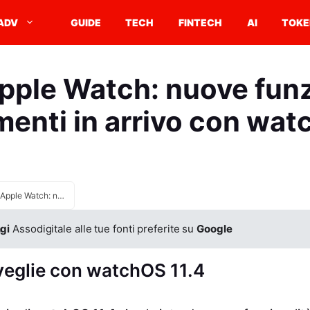
ADV
GUIDE
TECH
FINTECH
AI
TOKE
pple Watch: nuove funz
menti in arrivo con wat
Sveglie Apple Watch: nuove funzionalità e miglioramenti in arrivo con watchOS 11.4
gi
Assodigitale alle tue fonti preferite su
Google
sveglie con watchOS 11.4