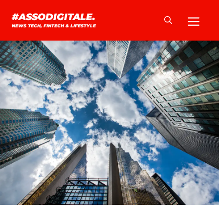
Vai
Me
#ASSODIGITALE.
al
NEWS TECH, FINTECH & LIFESTYLE
contenuto