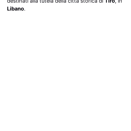
destinati alla tutela della città storica di
Tiro
, in
Libano
.