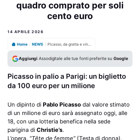
quadro comprato per soli
cento euro
14 APRILE 2026
Home
/
NEWS
/
Picasso, da gratta e vinci a capolavoro milionario: il quadro comprato per soli cento euro
Aggiungi
Assodigitale alle tue fonti preferite su
Google
Picasso in palio a Parigi: un biglietto
da 100 euro per un milione
Un dipinto di
Pablo Picasso
dal valore stimato
di un milione di euro sarà assegnato oggi, alle
18, con una lotteria benefica nella sede
parigina di
Christie’s
.
L’opera,
“Tête de femme”
(Testa di donna),