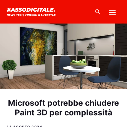
Vai
Me
#ASSODIGITALE.
al
NEWS TECH, FINTECH & LIFESTYLE
contenuto
Microsoft potrebbe chiudere
Paint 3D per complessità
14 AGOSTO 2024