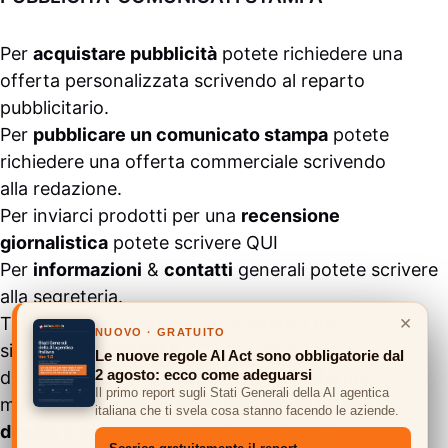
Per
acquistare pubblicità
potete richiedere una
offerta personalizzata scrivendo al
reparto
pubblicitario
.
Per
pubblicare un comunicato stampa
potete
richiedere una offerta commerciale scrivendo
alla
redazione
.
Per inviarci prodotti per una
recensione
giornalistica
potete scrivere
QUI
Per
informazioni
&
contatti
generali potete scrivere
alla
segreteria
.
×
Tutti i contenuti pubblicati all’interno del
NUOVO · GRATUITO
sito
#ASSODIGITALE.
“Copyright 2024” non sono
Le nuove regole AI Act sono obbligatorie dal
2 agosto: ecco come adeguarsi
duplicabili e/o riproducibili in nessuna forma,
Il primo report sugli Stati Generali della AI agentica
ma
possono essere citati inserendo un link
italiana che ti svela cosa stanno facendo le aziende.
diretto
e previa comunicazione via
mail
.