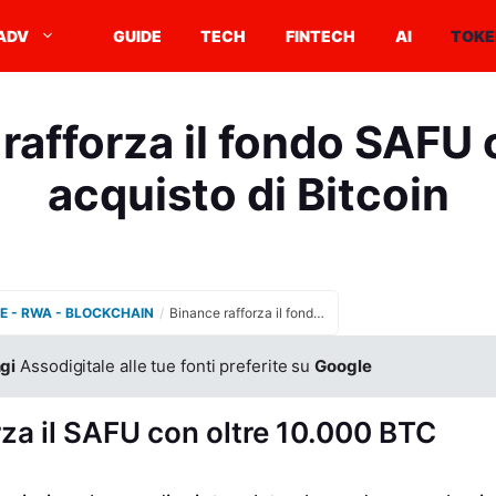
ADV
GUIDE
TECH
FINTECH
AI
TOKE
rafforza il fondo SAFU
acquisto di Bitcoin
E - RWA - BLOCKCHAIN
/
Binance rafforza il fondo SAFU con maxi acquisto di Bitcoin
gi
Assodigitale alle tue fonti preferite su
Google
rza il SAFU con oltre 10.000 BTC