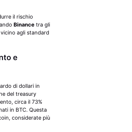
urre il rischio
onando
Binance
tra gli
 vicino agli standard
nto e
rdo di dollari in
ne del treasury
ento, circa il 73%
rmati in BTC. Questa
coin, considerate più