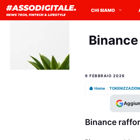
Vai
#ASSODIGITALE.
CHI SIAMO
al
NEWS TECH, FINTECH & LIFESTYLE
contenuto
Binance 
9 FEBBRAIO 2026
Home
/
TOKENIZZAZION
Aggiun
Binance raffo