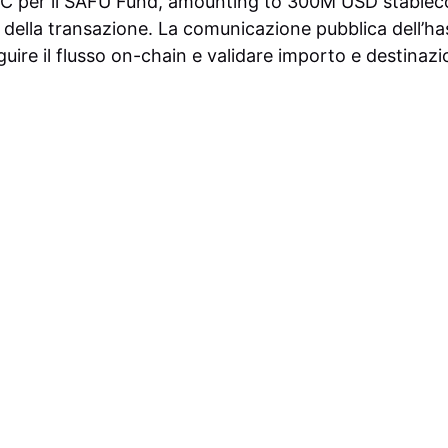
TC per il SAFU Fund, amounting to 300M USD stableco
 della transazione. La comunicazione pubblica dell’h
eguire il flusso on-chain e validare importo e destinazi