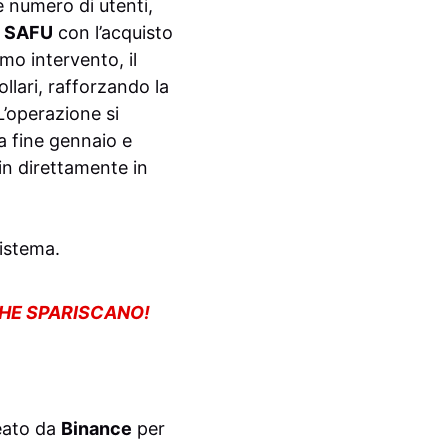
 numero di utenti,
a
SAFU
con l’acquisto
imo intervento, il
llari, rafforzando la
L’operazione si
 a fine gennaio e
in direttamente in
sistema.
CHE SPARISCANO!
reato da
Binance
per