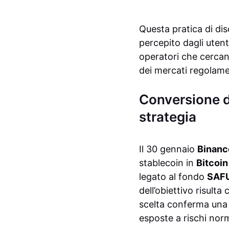
Questa pratica di disc
percepito dagli utent
operatori che cercano
dei mercati regolame
Conversione d
strategia
Il 30 gennaio
Binanc
stablecoin in
Bitcoin
legato al fondo
SAF
dell’obiettivo risult
scelta conferma una p
esposte a rischi norm