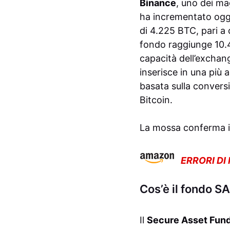
Binance
, uno dei ma
ha incrementato oggi
di 4.225 BTC, pari a c
fondo raggiunge 10.45
capacità dell’exchang
inserisce in una più 
basata sulla conversi
Bitcoin.
La mossa conferma il
ERRORI DI
Cos’è il fondo SA
Il
Secure Asset Fund