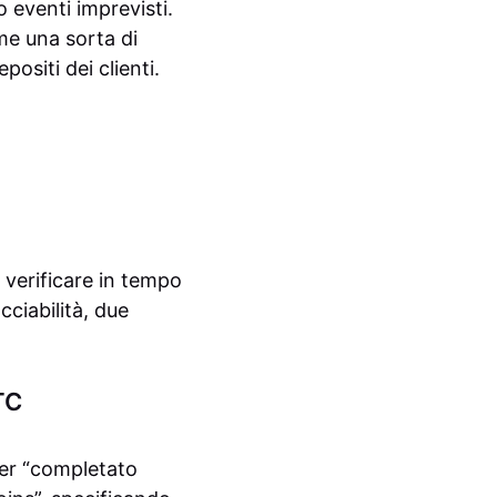
o eventi imprevisti.
me una sorta di
ositi dei clienti.
erificare in tempo
cciabilità, due
TC
er “completato