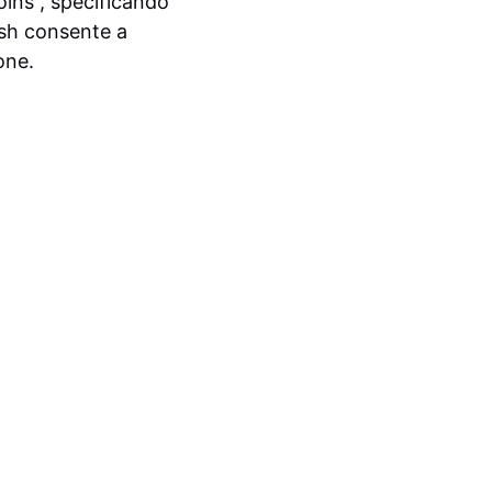
ins”, specificando
ash consente a
one.