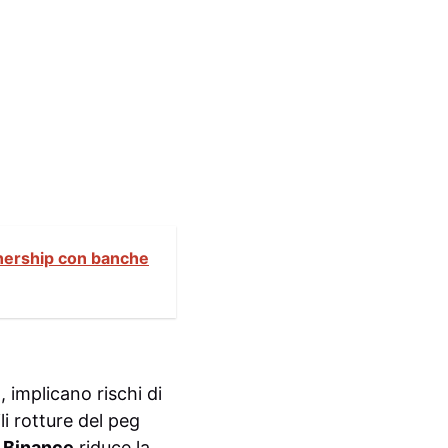
rtnership con banche
 implicano rischi di
i rotture del peg
,
Binance
riduce la