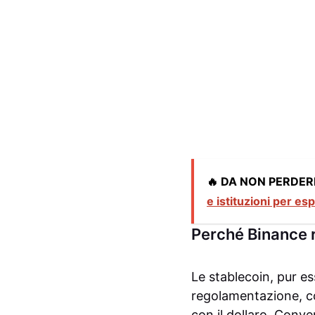
🔥 DA NON PERDER
e istituzioni per e
Perché Binance r
Le stablecoin, pur es
regolamentazione, co
con il dollaro. Conv