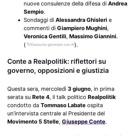
nuove consulenze della difesa di
Andrea
Sempio
.
Sondaggi di
Alessandra Ghisleri
e
commenti di
Giampiero Mughini
,
Veronica Gentili
,
Massimo Giannini
.
(
).
Riassunto generato con AI
Conte a Realpolitik: riflettori su
governo, opposizioni e giustizia
Questa sera, mercoledì
3 giugno
, in prima
serata su
Rete 4
, il talk politico
Realpolitik
condotto da
Tommaso Labate
ospita
un’intervista centrale al Presidente del
Movimento 5 Stelle
,
Giuseppe Conte
.