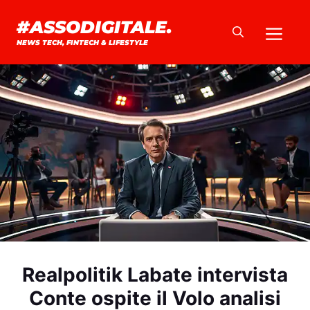
Vai
#ASSODIGITALE.
Me
al
NEWS TECH, FINTECH & LIFESTYLE
contenuto
Realpolitik Labate intervista
Conte ospite il Volo analisi