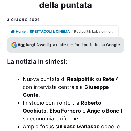
della puntata
3 GIUGNO 2026
Home
/
SPETTACOLI & CINEMA
/
Realpolitik Labate intervista Conte ospite il Volo analisi della puntata
Aggiungi
Assodigitale alle tue fonti preferite su
Google
La notizia in sintesi:
Nuova puntata di
Realpolitik
su
Rete 4
con intervista centrale a
Giuseppe
Conte
.
In studio confronto tra
Roberto
Occhiuto
,
Elsa Fornero
e
Angelo Bonelli
su economia e riforme.
Ampio focus sul
caso Garlasco
dopo le