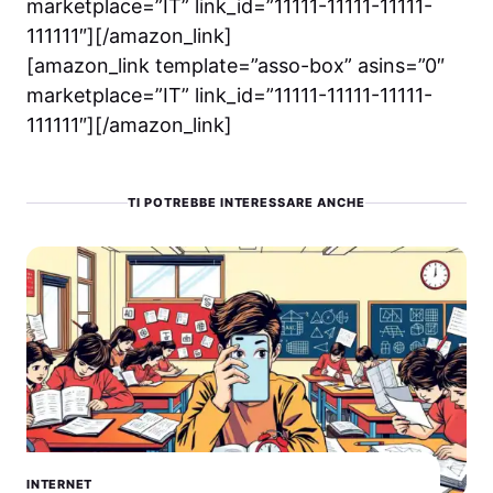
marketplace=”IT” link_id=”11111-11111-11111-
111111″][/amazon_link]
[amazon_link template=”asso-box” asins=”0″
marketplace=”IT” link_id=”11111-11111-11111-
111111″][/amazon_link]
TI POTREBBE INTERESSARE ANCHE
INTERNET