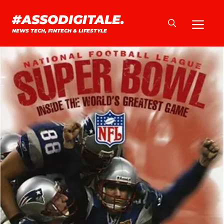
Vai
#ASSODIGITALE.
Me
al
NEWS TECH, FINTECH & LIFESTYLE
contenuto