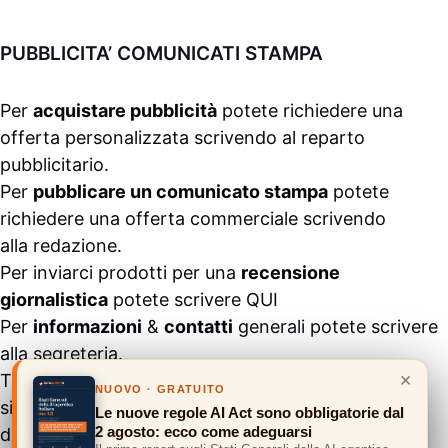
PUBBLICITA’ COMUNICATI STAMPA
Per
acquistare pubblicità
potete richiedere una
offerta personalizzata scrivendo al
reparto
pubblicitario
.
Per
pubblicare un comunicato stampa
potete
richiedere una offerta commerciale scrivendo
alla
redazione
.
Per inviarci prodotti per una
recensione
giornalistica
potete scrivere
QUI
Per
informazioni
&
contatti
generali potete scrivere
alla
segreteria
.
×
Tutti i contenuti pubblicati all’interno del
NUOVO · GRATUITO
sito
#ASSODIGITALE.
“Copyright 2024” non sono
Le nuove regole AI Act sono obbligatorie dal
2 agosto: ecco come adeguarsi
duplicabili e/o riproducibili in nessuna forma,