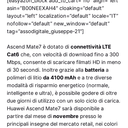
[easyazon_block add_to_cart=”no” align=”left”
asin=”B00NEEXAH4″ cloaking=”default”
layout=”left” localization=”default” locale=”IT”
nofollow=”default” new_window=”default”
tag=”assodigitale_giuseppe-21″]
Ascend Mate7 è dotato di
connettività LTE
Cat6
che, con velocità di download fino a 300
Mbps, consente di scaricare filmati HD in meno
di 30 secondi. Inoltre grazie alla
batteria
a
polimeri di litio
da
4100 mAh
e a tre diverse
modalità di risparmio energetico (normale,
intelligente e ultra), è possibile godere di oltre
due giorni di utilizzo con un solo ciclo di carica.
Huawei Ascend Mate7 sarà disponibile a
partire dal mese di
novembre
presso le
principali insegne del mercato retail, nei colori