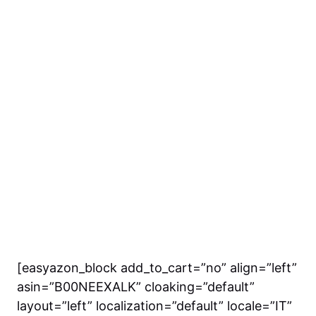
[easyazon_block add_to_cart=”no” align=”left”
asin=”B00NEEXALK” cloaking=”default”
layout=”left” localization=”default” locale=”IT”