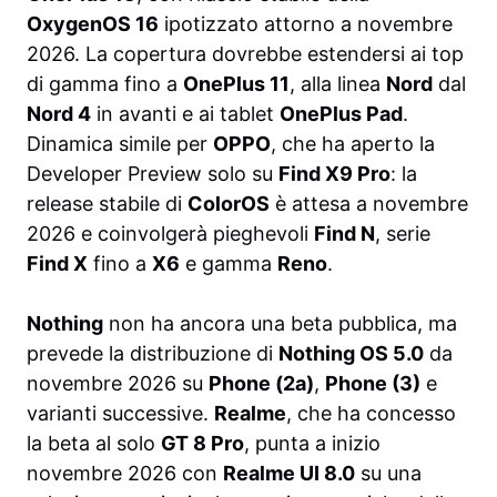
OxygenOS 16
ipotizzato attorno a novembre
2026. La copertura dovrebbe estendersi ai top
di gamma fino a
OnePlus 11
, alla linea
Nord
dal
Nord 4
in avanti e ai tablet
OnePlus Pad
.
Dinamica simile per
OPPO
, che ha aperto la
Developer Preview solo su
Find X9 Pro
: la
release stabile di
ColorOS
è attesa a novembre
2026 e coinvolgerà pieghevoli
Find N
, serie
Find X
fino a
X6
e gamma
Reno
.
Nothing
non ha ancora una beta pubblica, ma
prevede la distribuzione di
Nothing OS 5.0
da
novembre 2026 su
Phone (2a)
,
Phone (3)
e
varianti successive.
Realme
, che ha concesso
la beta al solo
GT 8 Pro
, punta a inizio
novembre 2026 con
Realme UI 8.0
su una