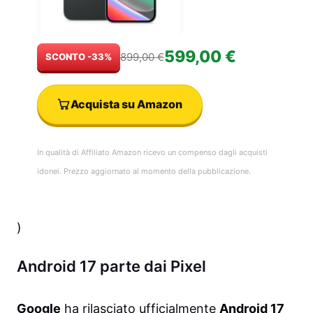
599,00 €
899,00 €
SCONTO -33%
Acquista su Amazon
In qualità di Affiliato Amazon ricevo un compenso dagli acquisti
idonei. Prezzo aggiornato al momento della pubblicazione.
)
Android 17 parte dai Pixel
Google
ha rilasciato ufficialmente
Android 17