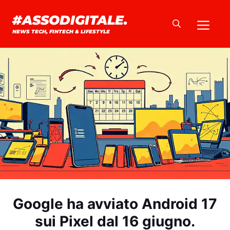
Vai
#ASSODIGITALE.
Me
al
NEWS TECH, FINTECH & LIFESTYLE
contenuto
Google ha avviato Android 17
sui Pixel dal 16 giugno.