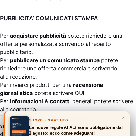
PUBBLICITA’ COMUNICATI STAMPA
Per
acquistare pubblicità
potete richiedere una
offerta personalizzata scrivendo al
reparto
pubblicitario
.
Per
pubblicare un comunicato stampa
potete
richiedere una offerta commerciale scrivendo
alla
redazione
.
Per inviarci prodotti per una
recensione
giornalistica
potete scrivere
QUI
Per
informazioni
&
contatti
generali potete scrivere
alla
segreteria
.
×
Tutti i contenuti pubblicati all’interno del
NUOVO · GRATUITO
sito
#ASSODIGITALE.
“Copyright 2024” non sono
Le nuove regole AI Act sono obbligatorie dal
2 agosto: ecco come adeguarsi
duplicabili e/o riproducibili in nessuna forma,