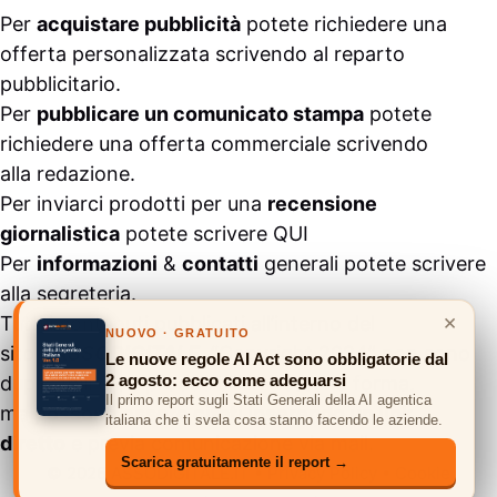
Per
acquistare pubblicità
potete richiedere una
offerta personalizzata scrivendo al
reparto
pubblicitario
.
Per
pubblicare un comunicato stampa
potete
richiedere una offerta commerciale scrivendo
alla
redazione
.
Per inviarci prodotti per una
recensione
giornalistica
potete scrivere
QUI
Per
informazioni
&
contatti
generali potete scrivere
alla
segreteria
.
×
Tutti i contenuti pubblicati all’interno del
NUOVO · GRATUITO
sito
#ASSODIGITALE.
“Copyright 2024” non sono
Le nuove regole AI Act sono obbligatorie dal
2 agosto: ecco come adeguarsi
duplicabili e/o riproducibili in nessuna forma,
Il primo report sugli Stati Generali della AI agentica
ma
possono essere citati inserendo un link
italiana che ti svela cosa stanno facendo le aziende.
diretto
e previa comunicazione via
mail
.
Scarica gratuitamente il report →
© 2026 ASSODIGITALE.IT
•
Privacy Policy
•
Cookie