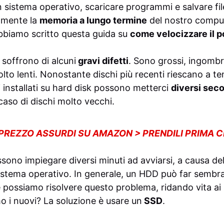
n sistema operativo, scaricare programmi e salvare file 
almente la
memoria a lungo termine
del nostro compute
 abbiamo scritto questa guida su
come velocizzare il p
i soffrono di alcuni
gravi difetti
. Sono grossi, ingombr
to lenti. Nonostante dischi più recenti riescano a te
installati su hard disk possono metterci
diversi sec
caso di dischi molto vecchi.
 PREZZO ASSURDI SU AMAZON > PRENDILI PRIMA 
ono impiegare diversi minuti ad avviarsi, a causa del
l sistema operativo. In generale, un HDD può far semb
 possiamo risolvere questo problema, ridando vita ai 
o i nuovi? La soluzione è usare un
SSD
.