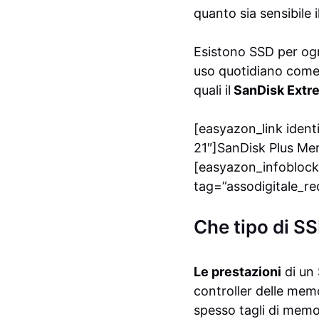
quanto sia sensibile 
Esistono SSD per og
uso quotidiano come 
quali il
SanDisk Extr
[easyazon_link iden
21″]SanDisk Plus Me
[easyazon_infoblock
tag=”assodigitale_re
Che tipo di S
Le prestazioni
di un 
controller delle memo
spesso tagli di memo