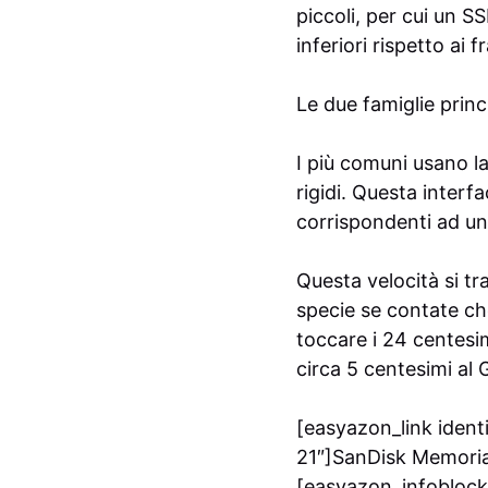
piccoli, per cui un S
inferiori rispetto ai fr
Le due famiglie princ
I più comuni usano la
rigidi. Questa inter
corrispondenti ad un
Questa velocità si t
specie se contate che 
toccare i 24 centesi
circa 5 centesimi al
[easyazon_link iden
21″]SanDisk Memoria 
[easyazon_infoblock