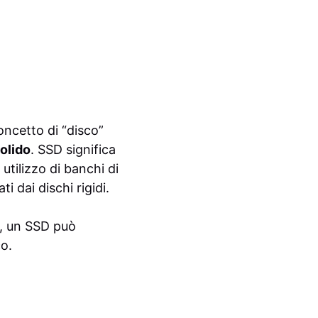
oncetto di “disco”
olido
. SSD significa
 utilizzo di banchi di
i dai dischi rigidi.
, un SSD può
co.