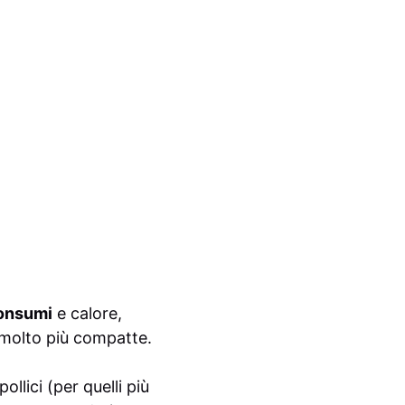
consumi
e calore,
 molto più compatte.
llici (per quelli più