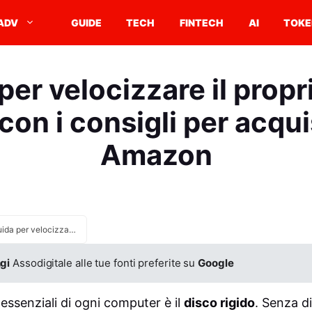
ADV
GUIDE
TECH
FINTECH
AI
TOKE
per velocizzare il prop
con i consigli per acqui
Amazon
La guida per velocizzare il proprio PC con un SSD con i consigli per acquistare su Amazon
gi
Assodigitale alle tue fonti preferite su
Google
ssenziali di ogni computer è il
disco rigido
. Senza d