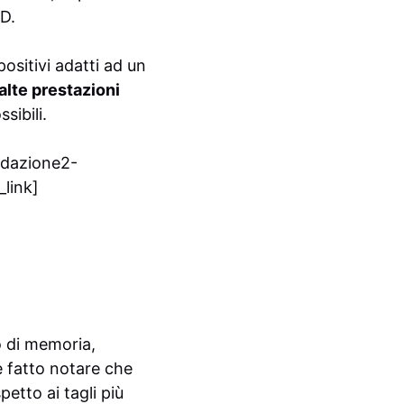
SD.
ositivi adatti ad un
alte prestazioni
sibili.
edazione2-
link]
o di memoria,
e fatto notare che
petto ai tagli più