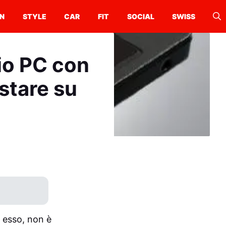
N
STYLE
CAR
FIT
SOCIAL
SWISS
rio PC con
stare su
i esso, non è