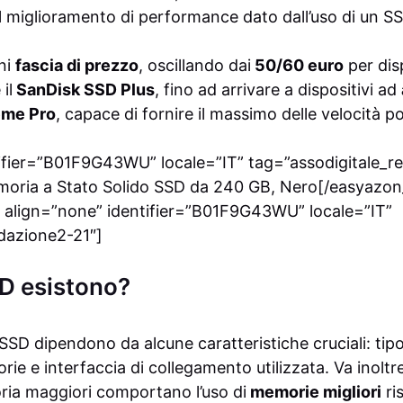
il miglioramento di performance dato dall’uso di un S
ni
fascia di prezzo
, oscillando dai
50/60 euro
per disp
il
SanDisk SSD Plus
, fino ad arrivare a dispositivi ad
eme Pro
, capace di fornire il massimo delle velocità pos
tifier=”B01F9G43WU” locale=”IT” tag=”assodigitale_r
moria a Stato Solido SSD da 240 GB, Nero[/easyazon_
 align=”none” identifier=”B01F9G43WU” locale=”IT”
dazione2-21″]
SD esistono?
SSD dipendono da alcune caratteristiche cruciali: tip
rie e interfaccia di collegamento utilizzata. Va inoltr
ria maggiori comportano l’uso di
memorie migliori
ris