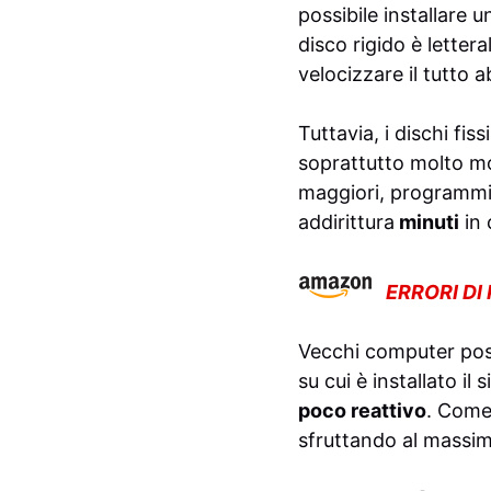
possibile installare u
disco rigido è letter
velocizzar
e il tutto
Tuttavia, i dischi fiss
soprattutto molto mol
maggiori, programmi 
addirittura
minuti
in 
ERRORI DI
Vecchi computer poss
su cui è installato i
poco reattivo
. Come
sfruttando al massim