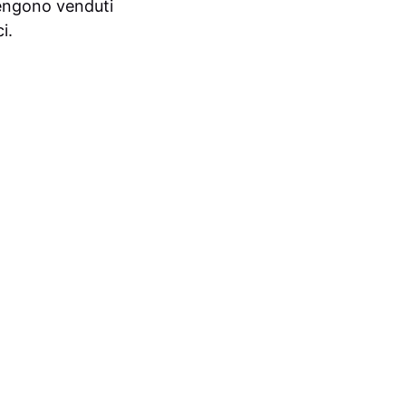
 vengono venduti
i.