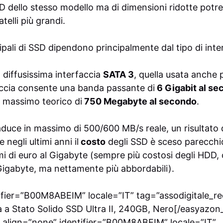
SD dello stesso modello ma di dimensioni ridotte potr
atelli più grandi.
ipali di SSD dipendono principalmente dal tipo di inte
 diffusissima interfaccia
SATA 3
, quella usata anche p
faccia consente una banda passante di
6 Gigabit al s
 massimo teorico di
750 Megabyte al secondo
.
raduce in massimo di 500/600 MB/s reale, un risultato
negli ultimi anni il
costo
degli SSD è sceso parecchi
mi di euro al Gigabyte (sempre più costosi degli HDD, 
 Gigabyte, ma nettamente più abbordabili).
tifier=”B00M8ABEIM” locale=”IT” tag=”assodigitale_r
a Stato Solido SSD Ultra II, 240GB, Nero[/easyazon_
 align=”none” identifier=”B00M8ABEIM” locale=”IT”