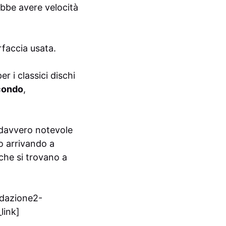
ebbe avere velocità
rfaccia usata.
er i classici dischi
econdo
,
 davvero notevole
o arrivando a
che si trovano a
edazione2-
link]