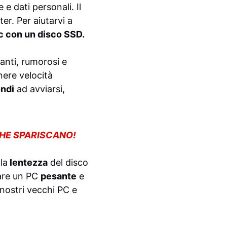
e dati personali. Il
r. Per aiutarvi a
c con un disco SSD.
anti, rumorosi e
nere velocità
ondi
ad avviarsi,
CHE SPARISCANO!
la
lentezza
del disco
rare un PC
pesante
e
nostri vecchi PC e