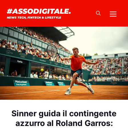
Vai
#ASSODIGITALE.
Me
al
NEWS TECH, FINTECH & LIFESTYLE
contenuto
Sinner guida il contingente
azzurro al Roland Garros: