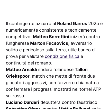
Il contingente azzurro al
Roland Garros
2025 è
numericamente consistente e tecnicamente
competitivo.
Matteo Berrettini
inizierà contro
l’ungherese
Marton Fucsovics
, avversario
solido e pericoloso sulla terra, utile banco di
prova per valutare
condizione fisica
e
continuità del romano.
Matteo Arnaldi
sfiderà l’olandese
Tallon
Griekspoor
, match che mette di fronte due
giocatori aggressivi, con l’azzurro chiamato a
confermare i progressi mostrati nei tornei ATP
sul rosso.
Luciano Darderi
debutterà contro l’austriaco
Sebastian Ofner
, mentre
Mattia Bellucci
se la