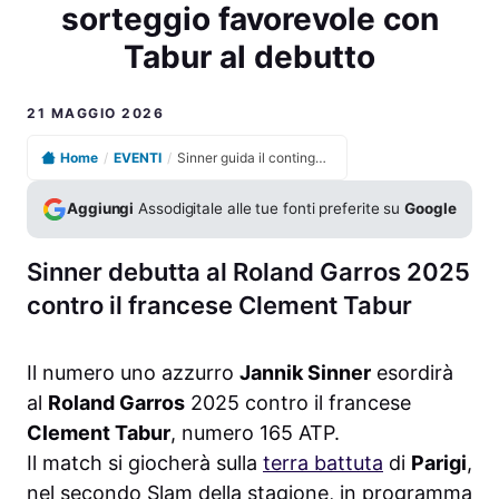
sorteggio favorevole con
Tabur al debutto
21 MAGGIO 2026
Home
/
EVENTI
/
Sinner guida il contingente azzurro al Roland Garros: sorteggio favorevole con Tabur al debutto
Aggiungi
Assodigitale alle tue fonti preferite su
Google
Sinner debutta al Roland Garros 2025
contro il francese Clement Tabur
Il numero uno azzurro
Jannik Sinner
esordirà
al
Roland Garros
2025 contro il francese
Clement Tabur
, numero 165 ATP.
Il match si giocherà sulla
terra battuta
di
Parigi
,
nel secondo Slam della stagione, in programma