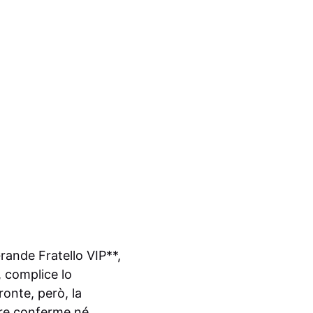
rande Fratello VIP**,
, complice lo
onte, però, la
rire conferme né