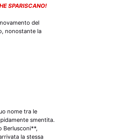
CHE SPARISCANO!
innovamento del
o, nonostante la
suo nome tra le
rapidamente smentita.
o Berlusconi**,
arrivata la stessa