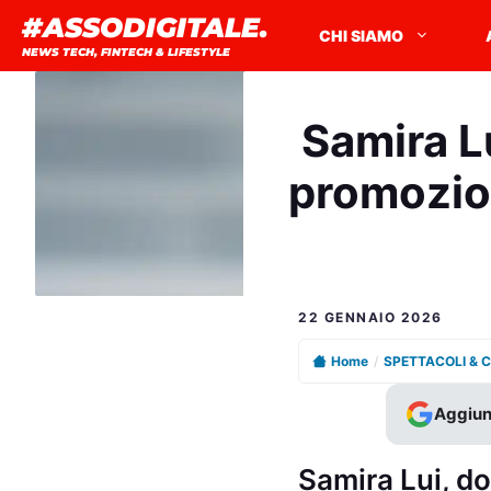
Vai
#ASSODIGITALE.
CHI SIAMO
al
NEWS TECH, FINTECH & LIFESTYLE
contenuto
Samira L
promozion
22 GENNAIO 2026
Home
/
SPETTACOLI & 
Aggiun
Samira Lui, d