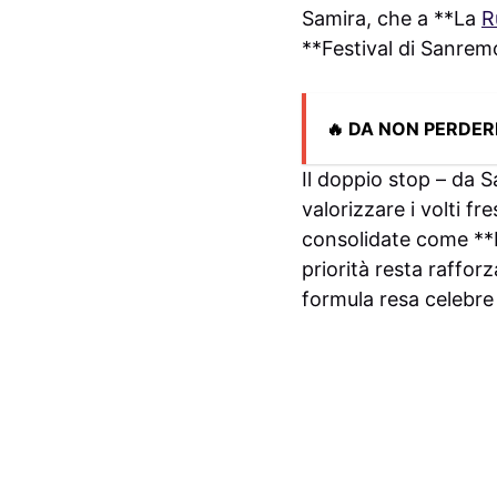
Samira, che a **La
R
**Festival di Sanremo
🔥 DA NON PERDER
Il doppio stop – da S
valorizzare i volti fr
consolidate come **Il
priorità resta raffor
formula resa celebre