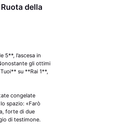
a Ruota della
 5**, l’ascesa in
onostante gli ottimi
Tuoi** su **Rai 1**,
state congelate
 lo spazio: «Farò
, forte di due
gio di testimone.