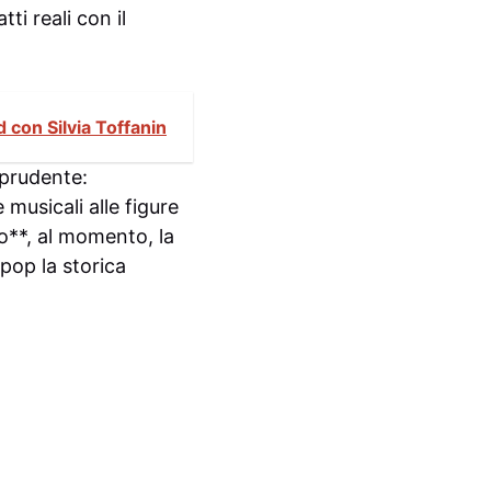
ti reali con il
 con Silvia Toffanin
 prudente:
 musicali alle figure
lo**, al momento, la
 pop la storica