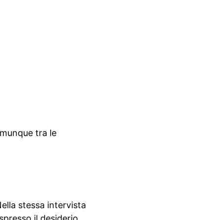
omunque tra le
ella stessa intervista
spresso il desiderio