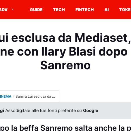
ADV
GUIDE
TECH
FINTECH
AI
TOKE
ui esclusa da Mediaset, 
e con Ilary Blasi dopo 
Sanremo
CINEMA
/
Samira Lui esclusa da Mediaset, stop alla promozione con Ilary Blasi dopo l’ombra di Sanremo
gi
Assodigitale alle tue fonti preferite su
Google
opo la beffa Sanremo salta anche la