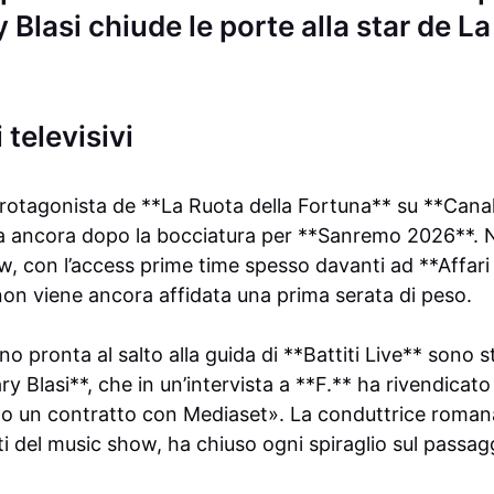
y Blasi chiude le porte alla star de L
 televisivi
protagonista de **La Ruota della Fortuna** su **Canale
a ancora dopo la bocciatura per **Sanremo 2026**. N
, con l’access prime time spesso davanti ad **Affari 
 non viene ancora affidata una prima serata di peso.
no pronta al salto alla guida di **Battiti Live** sono 
ry Blasi**, che in un’intervista a **F.** ha rivendicato
e ho un contratto con Mediaset». La conduttrice romana
i del music show, ha chiuso ogni spiraglio sul passag