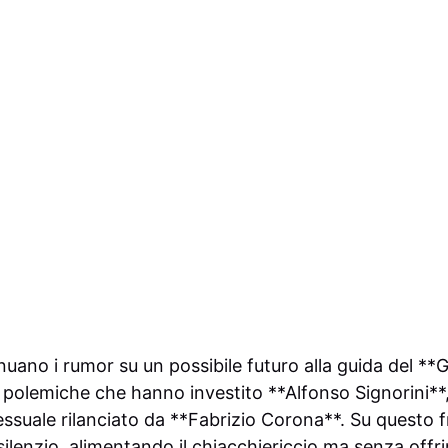
uano i rumor su un possibile futuro alla guida del **G
e polemiche che hanno investito **Alfonso Signorini**
ssuale rilanciato da **Fabrizio Corona**. Su questo fr
 silenzio, alimentando il chiacchiericcio ma senza off