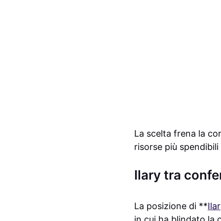
La scelta frena la co
risorse più spendibili
Ilary tra conf
La posizione di **
Ila
in cui ha blindato la