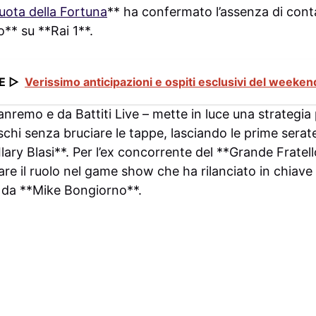
uota della Fortuna
** ha confermato l’assenza di contat
** su **Rai 1**.
E ▷
Verissimo anticipazioni e ospiti esclusivi del weekend
anremo e da Battiti Live – mette in luce una strategia
eschi senza bruciare le tappe, lasciando le prime serate
ary Blasi**. Per l’ex concorrente del **Grande Fratel
zare il ruolo nel game show che ha rilanciato in chiave
 da **Mike Bongiorno**.