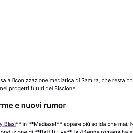
rsa all’iconizzazione mediatica di Samira, che resta c
 nei progetti futuri del Biscione.
erme e nuovi rumor
ry Blasi
** in **Mediaset** appare più solida che mai. N
 conduzione di **Battiti Live**, la 44enne romana ha e