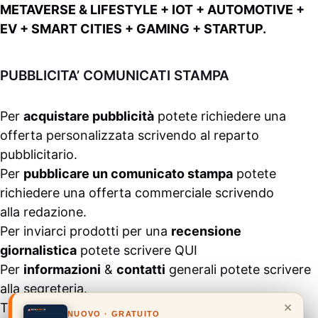
METAVERSE & LIFESTYLE + IOT + AUTOMOTIVE +
EV + SMART CITIES + GAMING + STARTUP.
PUBBLICITA’ COMUNICATI STAMPA
Per
acquistare pubblicità
potete richiedere una
offerta personalizzata scrivendo al
reparto
pubblicitario
.
Per
pubblicare un comunicato stampa
potete
richiedere una offerta commerciale scrivendo
alla
redazione
.
Per inviarci prodotti per una
recensione
giornalistica
potete scrivere
QUI
Per
informazioni
&
contatti
generali potete scrivere
alla
segreteria
.
×
Tutti i contenuti pubblicati all’interno del
NUOVO · GRATUITO