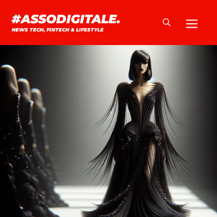
Vai
#ASSODIGITALE.
Me
al
NEWS TECH, FINTECH & LIFESTYLE
contenuto