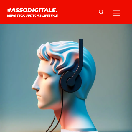
Vai
Me
#ASSODIGITALE.
al
NEWS TECH, FINTECH & LIFESTYLE
contenuto