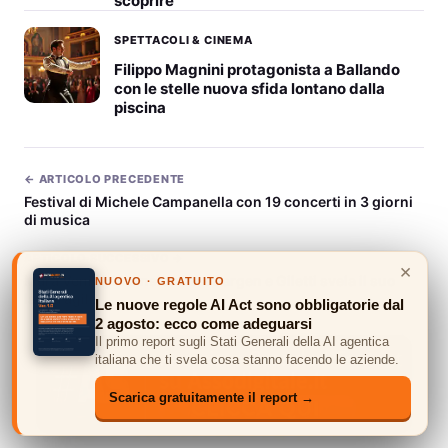
scoprire
SPETTACOLI & CINEMA
Filippo Magnini protagonista a Ballando
con le stelle nuova sfida lontano dalla
piscina
← ARTICOLO PRECEDENTE
Festival di Michele Campanella con 19 concerti in 3 giorni
di musica
ARTICOLO SUCCESSIVO →
×
Mara Venier, la tensione tra Dargen e Giletti svela il suo
NUOVO · GRATUITO
lato fragile
Le nuove regole AI Act sono obbligatorie dal
2 agosto: ecco come adeguarsi
Il primo report sugli Stati Generali della AI agentica
italiana che ti svela cosa stanno facendo le aziende.
Scarica gratuitamente il report →