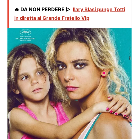
🔥 DA NON PERDERE ▷
Ilary Blasi punge Totti
in diretta al Grande Fratello Vip