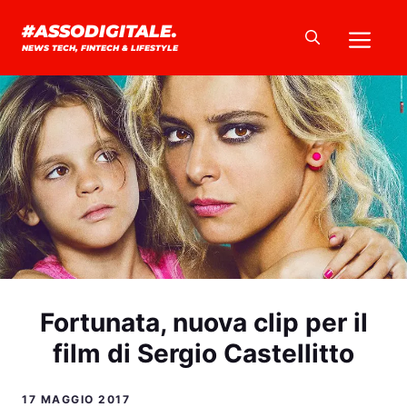
Vai
Me
#ASSODIGITALE.
al
NEWS TECH, FINTECH & LIFESTYLE
contenuto
Fortunata, nuova clip per il
film di Sergio Castellitto
17 MAGGIO 2017