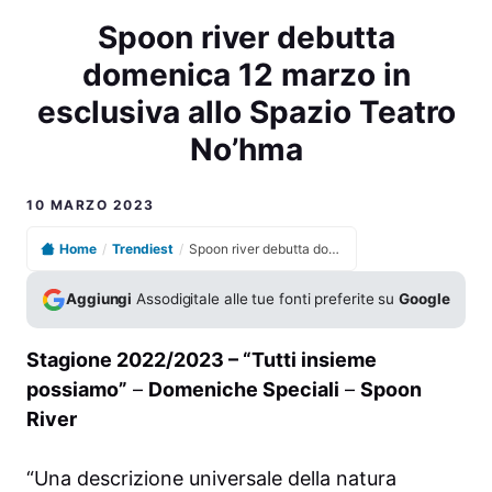
Spoon river debutta
domenica 12 marzo in
esclusiva allo Spazio Teatro
No’hma
10 MARZO 2023
Home
/
Trendiest
/
Spoon river debutta domenica 12 marzo in esclusiva allo Spazio Teatro No’hma
Aggiungi
Assodigitale alle tue fonti preferite su
Google
Stagione 2022/2023 – “Tutti insieme
possiamo”
–
Domeniche Speciali
–
Spoon
River
“Una descrizione universale della natura