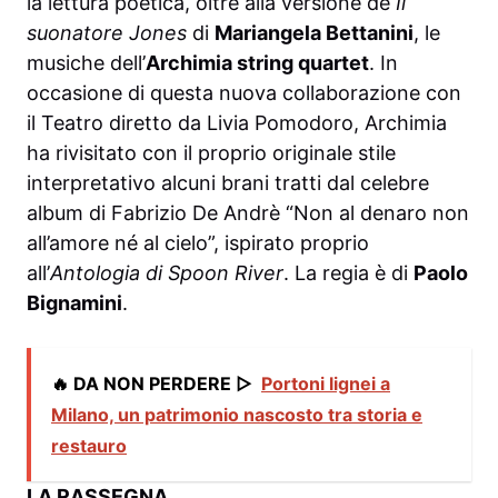
la lettura poetica, oltre alla versione de
Il
suonatore Jones
di
Mariangela Bettanini
, le
musiche dell’
Archimia string quartet
. In
occasione di questa nuova collaborazione con
il Teatro diretto da Livia Pomodoro, Archimia
ha rivisitato con il proprio originale stile
interpretativo alcuni brani tratti dal celebre
album di Fabrizio De Andrè “Non al denaro non
all’amore né al cielo”, ispirato proprio
all’
Antologia di Spoon River
. La regia è di
Paolo
Bignamini
.
🔥 DA NON PERDERE ▷
Portoni lignei a
Milano, un patrimonio nascosto tra storia e
restauro
LA RASSEGNA