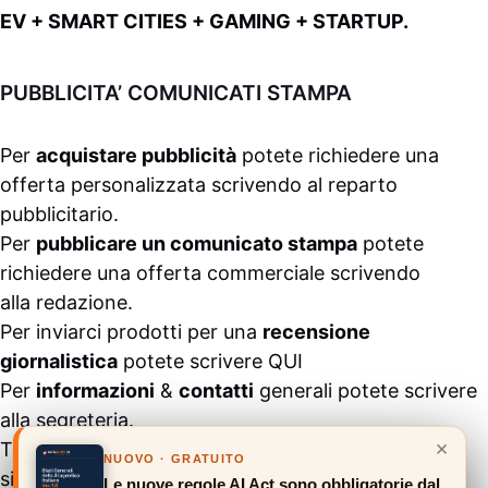
EV + SMART CITIES + GAMING + STARTUP.
PUBBLICITA’ COMUNICATI STAMPA
Per
acquistare pubblicità
potete richiedere una
offerta personalizzata scrivendo al
reparto
pubblicitario
.
Per
pubblicare un comunicato stampa
potete
richiedere una offerta commerciale scrivendo
alla
redazione
.
Per inviarci prodotti per una
recensione
giornalistica
potete scrivere
QUI
Per
informazioni
&
contatti
generali potete scrivere
alla
segreteria
.
×
Tutti i contenuti pubblicati all’interno del
NUOVO · GRATUITO
sito
#ASSODIGITALE.
“Copyright 2024” non sono
Le nuove regole AI Act sono obbligatorie dal