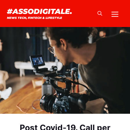
Vai
#ASSODIGITALE.
Me
al
NEWS TECH, FINTECH & LIFESTYLE
contenuto
Post Covid-19. Call per