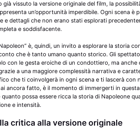
ià vissuto la versione originale del film, la possibilità
ppresenta un’opportunità imperdibile. Ogni scena è 
 e dettagli che non erano stati esplorati precedent
mpleta e soddisfacente.
“Napoleon” è, quindi, un invito a esplorare la storia c
conto che è tanto umano quanto storico. Gli spettato
lo con le gesta eroiche di un condottiero, ma anche co
to grazie a una maggiore complessità narrativa e caratte
co che ti coinvolgerà in ogni scena e ti lascerà con n
’hai ancora fatto, è il momento di immergerti in quest
 quanto possa essere ricca la storia di Napoleone q
one e intensità.
la critica alla versione originale