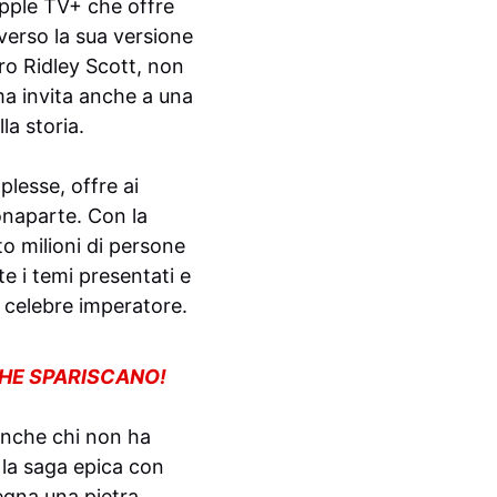
pple TV+ che offre
erso la sua versione
ro Ridley Scott, non
ma invita anche a una
la storia.
plesse, offre ai
onaparte. Con la
to milioni di persone
e i temi presentati e
l celebre imperatore.
CHE SPARISCANO!
 Anche chi non ha
 la saga epica con
egna una pietra