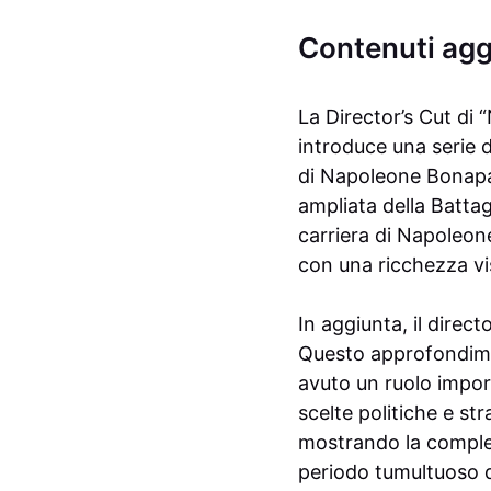
Contenuti agg
La Director’s Cut di 
introduce una serie d
di Napoleone Bonapar
ampliata della Batta
carriera di Napoleon
con una ricchezza vis
In aggiunta, il direc
Questo approfondime
avuto un ruolo impor
scelte politiche e st
mostrando la compless
periodo tumultuoso d