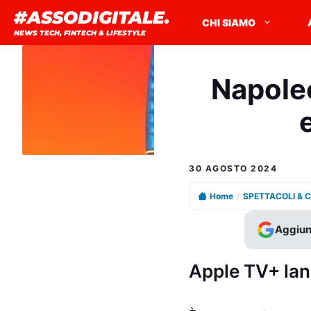
Vai
#ASSODIGITALE.
CHI SIAMO
al
NEWS TECH, FINTECH & LIFESTYLE
contenuto
Napole
30 AGOSTO 2024
Home
/
SPETTACOLI & 
Aggiun
Apple TV+ lanc