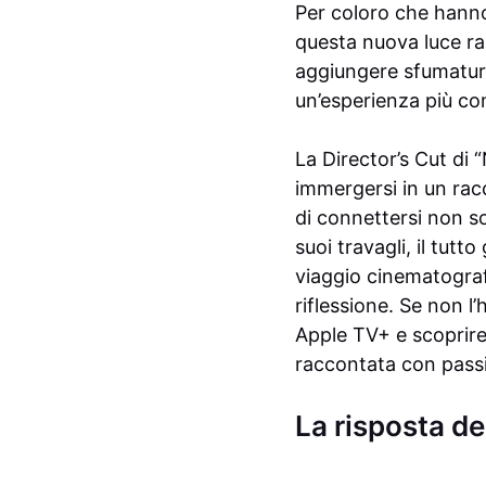
Per coloro che hanno g
questa nuova luce ra
aggiungere sfumature
un’esperienza più co
La Director’s Cut di 
immergersi in un rac
di connettersi non so
suoi travagli, il tut
viaggio cinematografi
riflessione. Se non l
Apple TV+ e scoprire
raccontata con passi
La risposta del