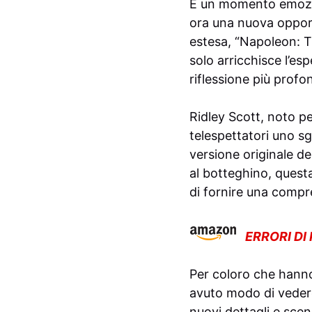
È un momento emozion
ora una nuova opport
estesa, “Napoleon: T
solo arricchisce l’es
riflessione più profon
Ridley Scott, noto pe
telespettatori uno s
versione originale de
al botteghino, questa
di fornire una compr
ERRORI DI
Per coloro che hanno 
avuto modo di vedere 
nuovi dettagli e sce