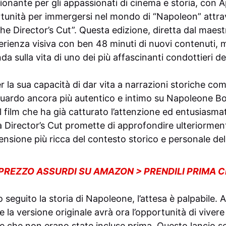
ante per gli appassionati di cinema e storia, con A
unità per immergersi nel mondo di “Napoleon” attrav
he Director’s Cut”. Questa edizione, diretta dal maest
perienza visiva con ben 48 minuti di nuovi contenuti, 
da sulla vita di uno dei più affascinanti condottieri del
r la sua capacità di dar vita a narrazioni storiche com
guardo ancora più autentico e intimo su Napoleone B
l film che ha già catturato l’attenzione ed entusiasma
 Director’s Cut promette di approfondire ulteriorment
ensione più ricca del contesto storico e personale de
 PREZZO ASSURDI SU AMAZON > PRENDILI PRIMA 
seguito la storia di Napoleone, l’attesa è palpabile.
la versione originale avrà ora l’opportunità di vivere
ne che non erano state incluse prima. Questo lancio s