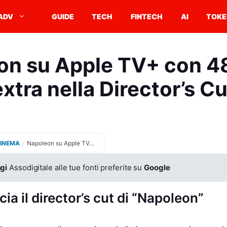
ADV
GUIDE
TECH
FINTECH
AI
TOKE
on su Apple TV+ con 48
extra nella Director’s Cu
CINEMA
/
Napoleon su Apple TV+ con 48 minuti extra nella Director’s Cut
gi
Assodigitale alle tue fonti preferite su
Google
ia il director’s cut di “Napoleon”