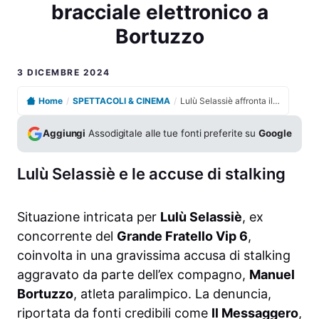
bracciale elettronico a
Bortuzzo
3 DICEMBRE 2024
Home
/
SPETTACOLI & CINEMA
/
Lulù Selassiè affronta il processo per stalking con bracciale elettronico a Bortuzzo
Aggiungi
Assodigitale alle tue fonti preferite su
Google
Lulù Selassiè e le accuse di stalking
Situazione intricata per
Lulù Selassiè
, ex
concorrente del
Grande Fratello Vip 6
,
coinvolta in una gravissima accusa di stalking
aggravato da parte dell’ex compagno,
Manuel
Bortuzzo
, atleta paralimpico. La denuncia,
riportata da fonti credibili come
Il Messaggero
,