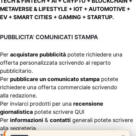
TECH & FINTECH + AI + CRYPTO + BLOCKCHAIN +
METAVERSE & LIFESTYLE + IOT + AUTOMOTIVE +
EV + SMART CITIES + GAMING + STARTUP.
PUBBLICITA’ COMUNICATI STAMPA
Per
acquistare pubblicità
potete richiedere una
offerta personalizzata scrivendo al
reparto
pubblicitario
.
Per
pubblicare un comunicato stampa
potete
richiedere una offerta commerciale scrivendo
alla
redazione
.
Per inviarci prodotti per una
recensione
giornalistica
potete scrivere
QUI
Per
informazioni
&
contatti
generali potete scrivere
alla
segreteria
.