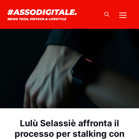
Vai
#ASSODIGITALE.
Me
al
NEWS TECH, FINTECH & LIFESTYLE
contenuto
Lulù Selassiè affronta il
processo per stalking con