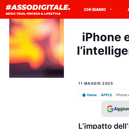
Vai
#ASSODIGITALE.
CHI SIAMO
al
NEWS TECH, FINTECH & LIFESTYLE
contenuto
iPhone 
l’intelli
11 MAGGIO 2025
Home
/
APPLE
/
Aggiun
L’impatto dell