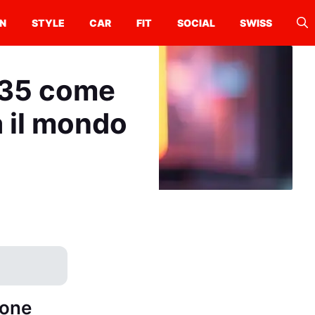
N
STYLE
CAR
FIT
SOCIAL
SWISS
035 come
à il mondo
hone