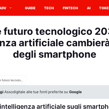
ADV
GUIDE
TECH
FINTECH
AI
TOKE
e futuro tecnologico 2
genza artificiale cambier
degli smartphone
iPhone e futuro tecnologico 2035 come l’intelligenza artificiale cambierà il mondo degli smartphone
gi
Assodigitale alle tue fonti preferite su
Google
’intelligenza artificiale sugli smartp