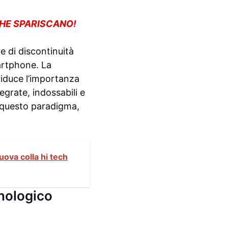
CHE SPARISCANO!
e di discontinuità
artphone. La
riduce l’importanza
egrate, indossabili e
 a questo paradigma,
nuova colla hi tech
cnologico