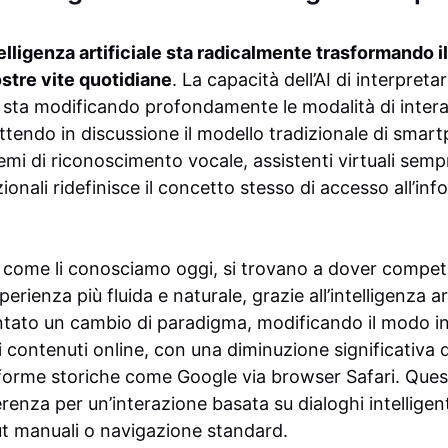
elligenza artificiale sta radicalmente trasformando il
stre vite quotidiane
. La capacità dell’AI di interpreta
i sta modificando profondamente le modalità di intera
ettendo in discussione il modello tradizionale di smar
temi di riconoscimento vocale, assistenti virtuali sempr
onali ridefinisce il concetto stesso di accesso all’inf
 come li conosciamo oggi, si trovano a dover compet
perienza più fluida e naturale, grazie all’intelligenza a
ato un cambio di paradigma, modificando il modo in c
 contenuti online, con una diminuzione significativa d
taforme storiche come Google via browser Safari. Ques
renza per un’interazione basata su dialoghi intelligent
ut manuali o navigazione standard.