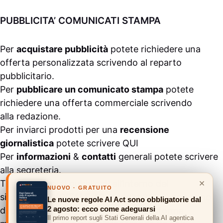
PUBBLICITA’ COMUNICATI STAMPA
Per
acquistare pubblicità
potete richiedere una
offerta personalizzata scrivendo al
reparto
pubblicitario
.
Per
pubblicare un comunicato stampa
potete
richiedere una offerta commerciale scrivendo
alla
redazione
.
Per inviarci prodotti per una
recensione
giornalistica
potete scrivere
QUI
Per
informazioni
&
contatti
generali potete scrivere
alla
segreteria
.
×
Tutti i contenuti pubblicati all’interno del
NUOVO · GRATUITO
sito
#ASSODIGITALE.
“Copyright 2024” non sono
Le nuove regole AI Act sono obbligatorie dal
2 agosto: ecco come adeguarsi
duplicabili e/o riproducibili in nessuna forma,
Il primo report sugli Stati Generali della AI agentica