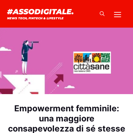
Vai
#ASSODIGITALE.
Me
al
NEWS TECH, FINTECH & LIFESTYLE
contenuto
Empowerment femminile:
una maggiore
consapevolezza di sé stesse