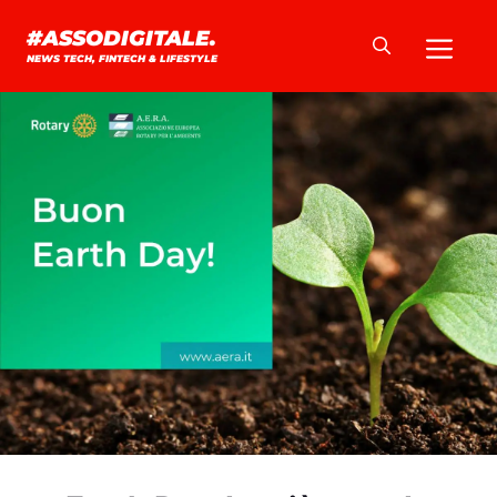
Vai
Me
#ASSODIGITALE.
al
NEWS TECH, FINTECH & LIFESTYLE
contenuto