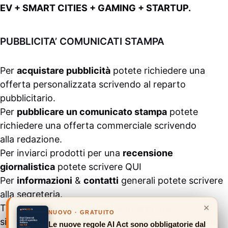
EV + SMART CITIES + GAMING + STARTUP.
PUBBLICITA’ COMUNICATI STAMPA
Per
acquistare pubblicità
potete richiedere una
offerta personalizzata scrivendo al
reparto
pubblicitario
.
Per
pubblicare un comunicato stampa
potete
richiedere una offerta commerciale scrivendo
alla
redazione
.
Per inviarci prodotti per una
recensione
giornalistica
potete scrivere
QUI
Per
informazioni
&
contatti
generali potete scrivere
alla
segreteria
.
×
Tutti i contenuti pubblicati all’interno del
NUOVO · GRATUITO
sito
#ASSODIGITALE.
“Copyright 2024” non sono
Le nuove regole AI Act sono obbligatorie dal