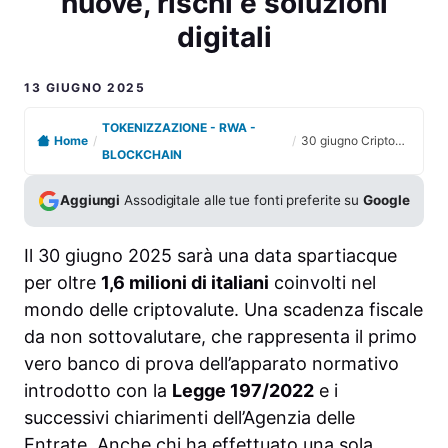
nuove, rischi e soluzioni
digitali
13 GIUGNO 2025
TOKENIZZAZIONE - RWA -
Home
/
/
30 giugno Criptovalute e Fisco: l’Italia tra regole nuove, rischi e soluzioni digitali
BLOCKCHAIN
Aggiungi
Assodigitale alle tue fonti preferite su
Google
Il 30 giugno 2025 sarà una data spartiacque
per oltre
1,6 milioni di italiani
coinvolti nel
mondo delle criptovalute. Una scadenza fiscale
da non sottovalutare, che rappresenta il primo
vero banco di prova dell’apparato normativo
introdotto con la
Legge 197/2022
e i
successivi chiarimenti dell’Agenzia delle
Entrate. Anche chi ha effettuato una sola