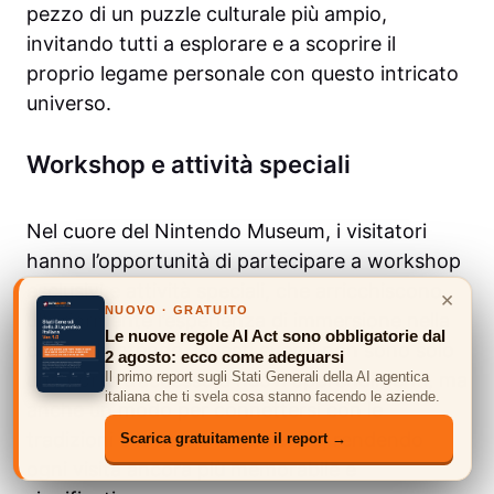
pezzo di un puzzle culturale più ampio,
invitando tutti a esplorare e a scoprire il
proprio legame personale con questo intricato
universo.
Workshop e attività speciali
Nel cuore del Nintendo Museum, i visitatori
hanno l’opportunità di partecipare a workshop
esclusivi e attività speciali, che arricchiscono
×
NUOVO · GRATUITO
ulteriormente l’esperienza di immersione nella
Le nuove regole AI Act sono obbligatorie dal
cultura Nintendo. Questi eventi non sono solo
2 agosto: ecco come adeguarsi
una porta d’accesso a nuovi apprendimenti, ma
Il primo report sugli Stati Generali della AI agentica
italiana che ti svela cosa stanno facendo le aziende.
anche un modo per connettersi con le
tradizioni e la storia dell’azienda, rendendo
Scarica gratuitamente il report →
ogni visita ancora più memorabile e