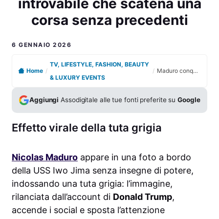
introvabile che scatena una
corsa senza precedenti
6 GENNAIO 2026
TV, LIFESTYLE, FASHION, BEAUTY
Home
/
/
Maduro conquista il web con la tuta sportiva: l’oggetto introvabile che scatena una corsa senza precedenti
& LUXURY EVENTS
Aggiungi
Assodigitale alle tue fonti preferite su
Google
Effetto virale della tuta grigia
Nicolas Maduro
appare in una foto a bordo
della USS Iwo Jima senza insegne di potere,
indossando una tuta grigia: l’immagine,
rilanciata dall’account di
Donald Trump
,
accende i social e sposta l’attenzione