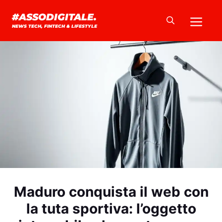
Vai
Me
#ASSODIGITALE.
al
NEWS TECH, FINTECH & LIFESTYLE
contenuto
Maduro conquista il web con
la tuta sportiva: l’oggetto