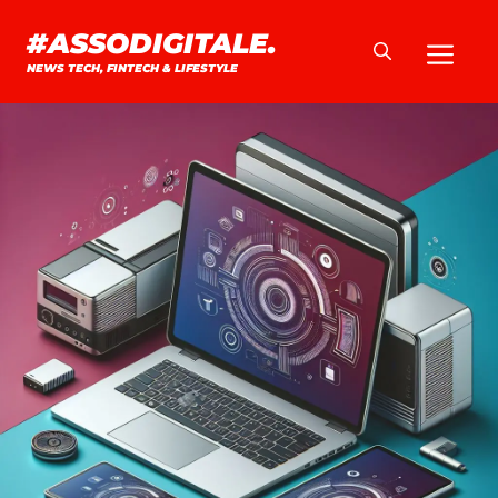
Vai
#ASSODIGITALE.
Me
al
NEWS TECH, FINTECH & LIFESTYLE
contenuto