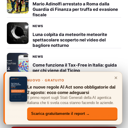
Mario Adinolfi arrestato a Roma dalla
Guardia di Finanza per truffa ed evasione
fiscale
NEWS
Luna colpita da meteorite meteorite
spettacolare scoperto nel video del
bagliore notturno
NEWS
Come funziona il Tax-Free in Italia: guida
per chi viene dal Ticino
×
NUOVO · GRATUITO
Le nuove regole AI Act sono obbligatorie dal
2 agosto: ecco come adeguarsi
← ARTICOLO PRECEDENTE
Il primo report sugli Stati Generali della AI agentica
Aumenti premi CASSA MALATI tra 6 e 12 percento
italiana che ti svela cosa stanno facendo le aziende.
ARTICOLO SUCCESSIVO →
Scarica gratuitamente il report →
Innovazioni PC AI di Lenovo per utenti business nel 2024