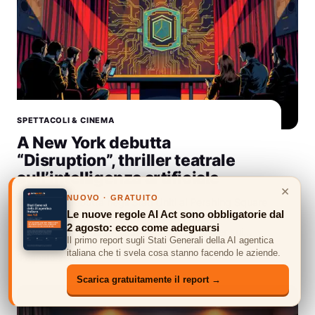
SPETTACOLI & CINEMA
A New York debutta
“Disruption”, thriller teatrale
sull’intelligenza artificiale
×
NUOVO · GRATUITO
Disruption debutta negli Stati Uniti al Pershing Square
Le nuove regole AI Act sono obbligatorie dal
Signature Center di New York. John David
2 agosto: ecco come adeguarsi
Washington guida un cast corale in un thriller sui…
Il primo report sugli Stati Generali della AI agentica
italiana che ti svela cosa stanno facendo le aziende.
3 agosto 2026
Scarica gratuitamente il report →