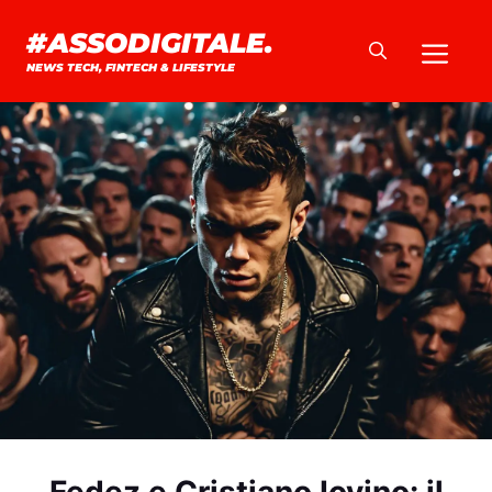
Vai
#ASSODIGITALE.
Me
al
NEWS TECH, FINTECH & LIFESTYLE
contenuto
Fedez e Cristiano Iovino: il