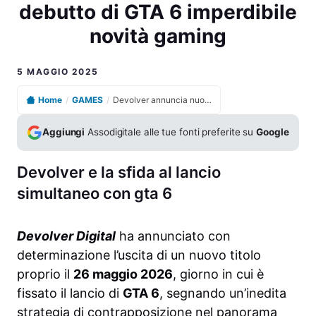
debutto di GTA 6 imperdibile
novità gaming
5 MAGGIO 2025
Home
/
GAMES
/
Devolver annuncia nuovo gioco in uscita il giorno del debutto di GTA 6 imperdibile novità gaming
Aggiungi
Assodigitale alle tue fonti preferite su
Google
Devolver e la sfida al lancio
simultaneo con gta 6
Devolver Digital
ha annunciato con
determinazione l’uscita di un nuovo titolo
proprio il
26 maggio 2026
, giorno in cui è
fissato il lancio di
GTA 6
, segnando un’inedita
strategia di contrapposizione nel panorama