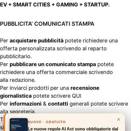
EV + SMART CITIES + GAMING + STARTUP.
PUBBLICITA’ COMUNICATI STAMPA
Per
acquistare pubblicità
potete richiedere una
offerta personalizzata scrivendo al
reparto
pubblicitario
.
Per
pubblicare un comunicato stampa
potete
richiedere una offerta commerciale scrivendo
alla
redazione
.
Per inviarci prodotti per una
recensione
giornalistica
potete scrivere
QUI
Per
informazioni
&
contatti
generali potete scrivere
alla
segreteria
.
×
Tutti i contenuti pubblicati all’interno del
NUOVO · GRATUITO
sito
#ASSODIGITALE.
“Copyright 2024” non sono
Le nuove regole AI Act sono obbligatorie dal