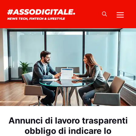
Vai
#ASSODIGITALE.
Me
al
NEWS TECH, FINTECH & LIFESTYLE
contenuto
Annunci di lavoro trasparenti
obbligo di indicare lo