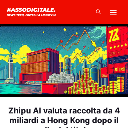
Vai
Me
#ASSODIGITALE.
al
NEWS TECH, FINTECH & LIFESTYLE
contenuto
Zhipu AI valuta raccolta da 4
miliardi a Hong Kong dopo il