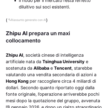
Il nodo per il mercato resta l’effetto
diluitivo sui soci esistenti.
(
)
Riassunto generato con AI
Zhipu AI
prepara un maxi
collocamento
Zhipu AI
, società cinese di intelligenza
artificiale nata da
Tsinghua University
e
sostenuta da
Alibaba
e
Tencent
, starebbe
valutando una vendita secondaria di azioni a
Hong Kong
per raccogliere circa 4 miliardi di
dollari. Secondo quanto riportato oggi dalla
fonte originale, l’operazione arriverebbe pochi
mesi dopo la quotazione del gruppo, avvenuta
l’8 gennaio 2026, e dopo un rialzo straordinario