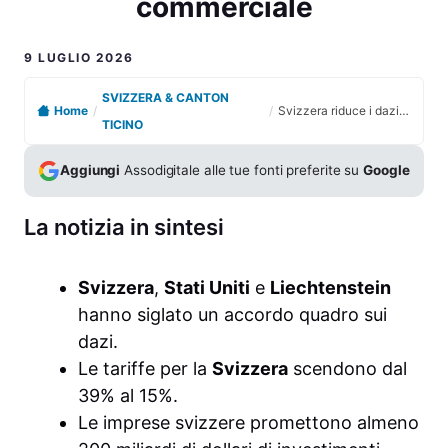
commerciale
9 LUGLIO 2026
SVIZZERA & CANTON
Home
/
/
Svizzera riduce i dazi Usa al 15% con un accordo quadro commerciale
TICINO
Aggiungi
Assodigitale alle tue fonti preferite su
Google
La notizia in sintesi
Svizzera
,
Stati Uniti
e
Liechtenstein
hanno siglato un accordo quadro sui
dazi.
Le tariffe per la
Svizzera
scendono dal
39% al 15%.
Le imprese svizzere promettono almeno