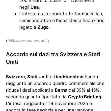
200 miliardi di dollari di investimenti
negli
Usa
.
L’intesa tutela soprattutto farmaceutica,
semiconduttori e l’ecosistema finanziario
legato a
Zugo
.
(
)
Riassunto generato con AI
Accordo sui dazi tra Svizzera e Stati
Uniti
Svizzera
,
Stati Uniti
e
Liechtenstein
hanno
raggiunto un accordo quadro commerciale che
riduce i dazi applicati a
Berna
dal 39% al 15%,
secondo quanto riportato da
Crypto Briefing
.
L’intesa, raggiunta il 14 novembre 2025 e
ancora in fase negoziale per una versione