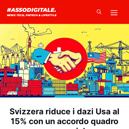
Vai
Me
#ASSODIGITALE.
al
NEWS TECH, FINTECH & LIFESTYLE
contenuto
Svizzera riduce i dazi Usa al
15% con un accordo quadro