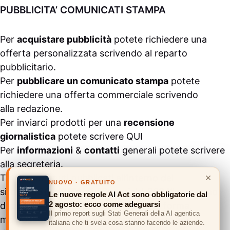
PUBBLICITA’ COMUNICATI STAMPA
Per
acquistare pubblicità
potete richiedere una
offerta personalizzata scrivendo al
reparto
pubblicitario
.
Per
pubblicare un comunicato stampa
potete
richiedere una offerta commerciale scrivendo
alla
redazione
.
Per inviarci prodotti per una
recensione
giornalistica
potete scrivere
QUI
Per
informazioni
&
contatti
generali potete scrivere
alla
segreteria
.
×
Tutti i contenuti pubblicati all’interno del
NUOVO · GRATUITO
sito
#ASSODIGITALE.
“Copyright 2024” non sono
Le nuove regole AI Act sono obbligatorie dal
2 agosto: ecco come adeguarsi
duplicabili e/o riproducibili in nessuna forma,
Il primo report sugli Stati Generali della AI agentica
ma
possono essere citati inserendo un link
italiana che ti svela cosa stanno facendo le aziende.