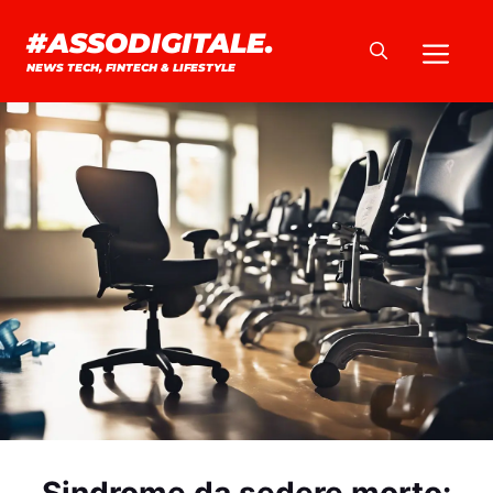
Vai
#ASSODIGITALE.
Me
al
NEWS TECH, FINTECH & LIFESTYLE
contenuto
Sindrome da sedere morto: