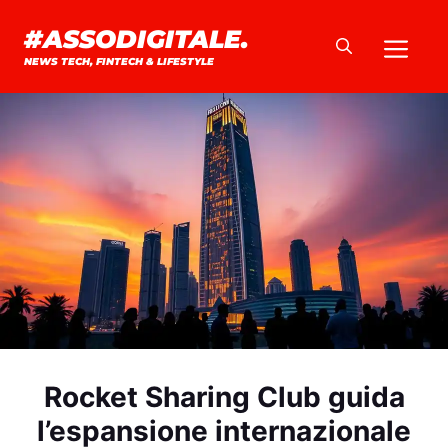
Vai
#ASSODIGITALE.
Me
al
NEWS TECH, FINTECH & LIFESTYLE
contenuto
Rocket Sharing Club guida
l’espansione internazionale