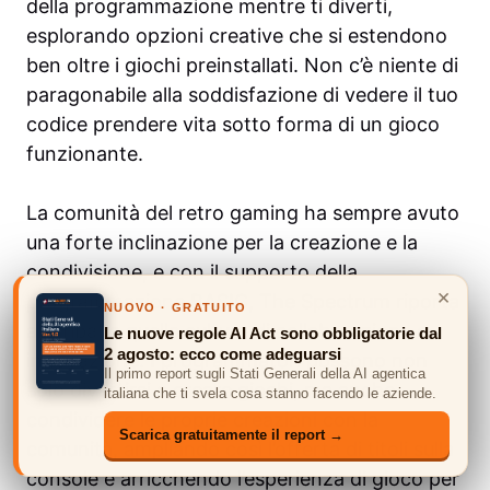
della programmazione mentre ti diverti,
esplorando opzioni creative che si estendono
ben oltre i giochi preinstallati. Non c’è niente di
paragonabile alla soddisfazione di vedere il tuo
codice prendere vita sotto forma di un gioco
funzionante.
La comunità del retro gaming ha sempre avuto
una forte inclinazione per la creazione e la
condivisione, e con il supporto della
×
programmazione BASIC, The Spectrum riporta
NUOVO · GRATUITO
alla ribalta quella cultura di collaborazione e
Le nuove regole AI Act sono obbligatorie dal
2 agosto: ecco come adeguarsi
innovazione. I programmatori possono non
Il primo report sugli Stati Generali della AI agentica
solo divertirsi a creare giochi, ma anche
italiana che ti svela cosa stanno facendo le aziende.
condividere le proprie creazioni con la
Scarica gratuitamente il report →
comunità, ampliando così l’offerta di titoli sulla
console e arricchendo l’esperienza di gioco per