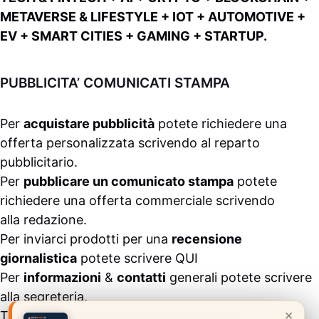
METAVERSE & LIFESTYLE + IOT + AUTOMOTIVE +
EV + SMART CITIES + GAMING + STARTUP.
PUBBLICITA’ COMUNICATI STAMPA
Per
acquistare pubblicità
potete richiedere una
offerta personalizzata scrivendo al
reparto
pubblicitario
.
Per
pubblicare un comunicato stampa
potete
richiedere una offerta commerciale scrivendo
alla
redazione
.
Per inviarci prodotti per una
recensione
giornalistica
potete scrivere
QUI
Per
informazioni
&
contatti
generali potete scrivere
alla
segreteria
.
×
Tutti i contenuti pubblicati all’interno del