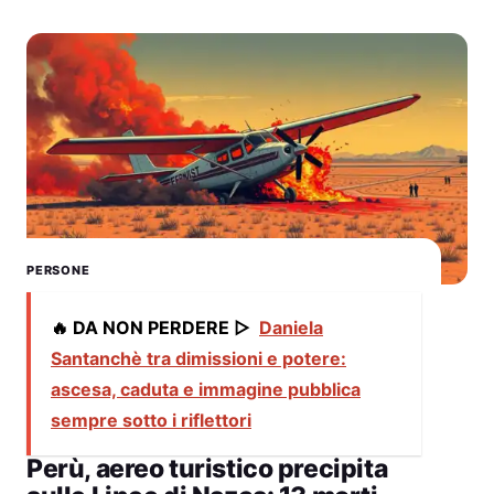
PERSONE
🔥 DA NON PERDERE ▷
Daniela
Santanchè tra dimissioni e potere:
ascesa, caduta e immagine pubblica
sempre sotto i riflettori
Perù, aereo turistico precipita