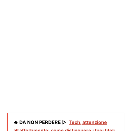
🔥 DA NON PERDERE ▷
Tech, attenzione
all’affollamento: come distinguere i tuoi titoli