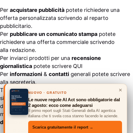
Per
acquistare pubblicità
potete richiedere una
offerta personalizzata scrivendo al
reparto
pubblicitario
.
Per
pubblicare un comunicato stampa
potete
richiedere una offerta commerciale scrivendo
alla
redazione
.
Per inviarci prodotti per una
recensione
giornalistica
potete scrivere
QUI
Per
informazioni
&
contatti
generali potete scrivere
alla
segreteria
.
×
Tutti i contenuti pubblicati all’interno del
NUOVO · GRATUITO
sito
#ASSODIGITALE.
“Copyright 2024” non sono
Le nuove regole AI Act sono obbligatorie dal
2 agosto: ecco come adeguarsi
duplicabili e/o riproducibili in nessuna forma,
Il primo report sugli Stati Generali della AI agentica
ma
possono essere citati inserendo un link
italiana che ti svela cosa stanno facendo le aziende.
diretto
e previa comunicazione via
mail
.
Scarica gratuitamente il report →
© 2026 ASSODIGITALE.IT
•
Privacy Policy
•
Cookie