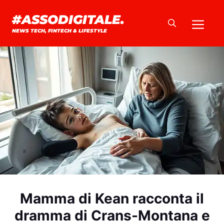
Vai
#ASSODIGITALE.
Me
al
NEWS TECH, FINTECH & LIFESTYLE
contenuto
Mamma di Kean racconta il
dramma di Crans-Montana e