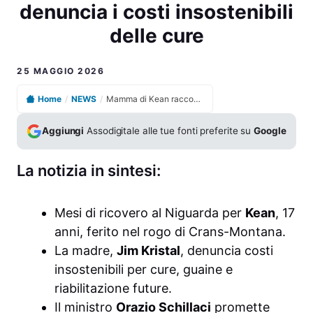
denuncia i costi insostenibili
delle cure
25 MAGGIO 2026
Home
/
NEWS
/
Mamma di Kean racconta il dramma di Crans-Montana e denuncia i costi insostenibili delle cure
Aggiungi
Assodigitale alle tue fonti preferite su
Google
La notizia in sintesi:
Mesi di ricovero al Niguarda per
Kean
, 17
anni, ferito nel rogo di Crans-Montana.
La madre,
Jim Kristal
, denuncia costi
insostenibili per cure, guaine e
riabilitazione future.
Il ministro
Orazio Schillaci
promette