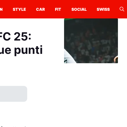
N
STYLE
CAR
FIT
SOCIAL
SWISS
FC 25:
ue punti