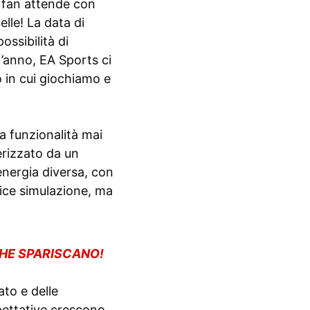
i fan attende con
lle! La data di
ossibilità di
’anno, EA Sports ci
 in cui giochiamo e
a funzionalità mai
erizzato da un
energia diversa, con
lice simulazione, ma
CHE SPARISCANO!
to e delle
pettative crescono