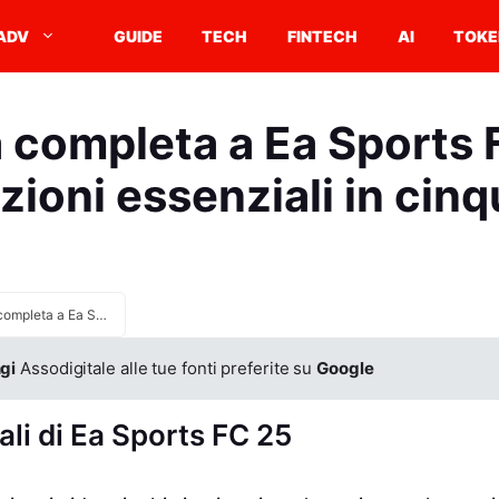
ADV
GUIDE
TECH
FINTECH
AI
TOKE
 completa a Ea Sports 
zioni essenziali in cinq
Guida completa a Ea Sports FC 25: informazioni essenziali in cinque punti
gi
Assodigitale alle tue fonti preferite su
Google
ali di Ea Sports FC 25