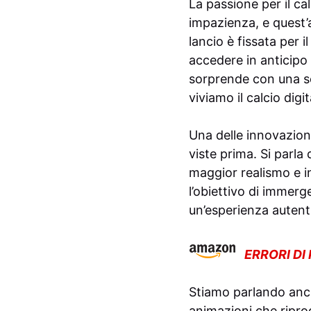
La passione per il ca
impazienza, e quest’a
lancio è fissata per 
accedere in anticipo
sorprende con una se
viviamo il calcio digit
Una delle innovazioni
viste prima. Si parla
maggior realismo e i
l’obiettivo di immerg
un’esperienza autenti
ERRORI DI
Stiamo parlando anch
animazioni che ripro