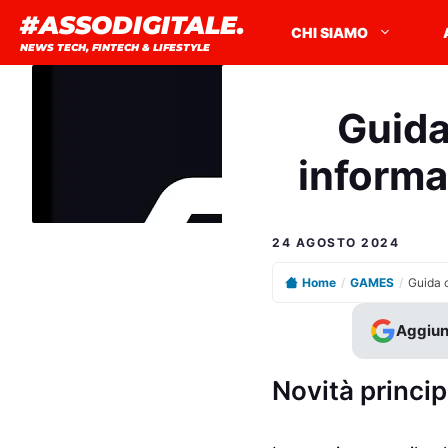
Vai
#ASSODIGITALE.
CHI SIAMO
al
NEWS TECH, FINTECH & LIFESTYLE
contenuto
Guida
informa
24 AGOSTO 2024
Home
/
GAMES
/
Aggiun
Novità princip