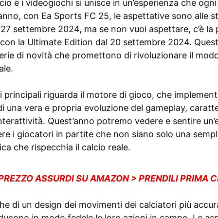
lcio e i videogiochi si unisce in un’esperienza che ogn
nno, con Ea Sports FC 25, le aspettative sono alle ste
il 27 settembre 2024, ma se non vuoi aspettare, c’è la p
 con la Ultimate Edition dal 20 settembre 2024. Quest
rie di novità che promettono di rivoluzionare il modo
ale.
 principali riguarda il motore di gioco, che implement
 di una vera e propria evoluzione del gameplay, caratt
nterattività. Quest’anno potremo vedere e sentire un’
ere i giocatori in partite che non siano solo una semp
ca che rispecchia il calcio reale.
 PREZZO ASSURDI SU AMAZON > PRENDILI PRIMA 
e di un design dei movimenti dei calciatori più accura
ducono in modo fedele le loro azioni in campo. Le as