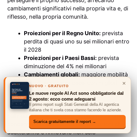
perseguire il proprio successo, arrecando
cambiamenti significativi nella propria vita e, di
riflesso, nella propria comunità.
Proiezioni per il Regno Unito:
prevista
perdita di quasi uno su sei milionari entro
il 2028
Proiezioni per i Paesi Bassi:
prevista
diminuzione del 4% nei milionari
Cambiamenti globali:
maggiore mobilità
×
dei milionari verso paesi con migliori
NUOVO · GRATUITO
opportunità fiscali
Le nuove regole AI Act sono obbligatorie dal
2 agosto: ecco come adeguarsi
Il primo report sugli Stati Generali della AI agentica
È anche importante ricordare che il
italiana che ti svela cosa stanno facendo le aziende.
riallineamento economico globale non è una
Scarica gratuitamente il report →
condanna, ma un’opportunità. Le nazioni che si
adatteranno e rinnovano non solo