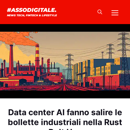
Vai
Me
#ASSODIGITALE.
al
NEWS TECH, FINTECH & LIFESTYLE
contenuto
Data center AI fanno salire le
bollette industriali nella Rust