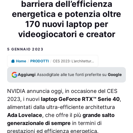
barriera dell’efficienza
energetica e potenzia oltre
170 nuovi laptop per
videogiocatori e creator
5 GENNAIO 2023
Home
/
PRODOTTI
/
CES 2023: L’architettura Ada Lovelace di NVIDIA supera la barriera dell’efficienza energetica e potenzia oltre 170 nuovi laptop per videogiocatori e creator
Aggiungi
Assodigitale alle tue fonti preferite su
Google
NVIDIA annuncia oggi, in occasione del CES
2023, i nuovi
laptop GeForce RTX™ Serie 40
,
alimentati dalla ultra-efficiente architettura
Ada Lovelace
, che offre il più
grande salto
generazionale di sempre
in termini di
prestazioni ed efficienza energetica.